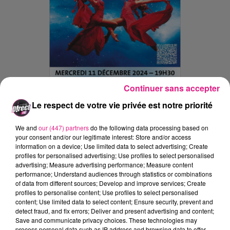
Continuer sans accepter
Le respect de votre vie privée est notre priorité
We and
our (447) partners
do the following data processing based on
your consent and/or our legitimate interest: Store and/or access
Ajouter à votre calendrier
information on a device; Use limited data to select advertising; Create
profiles for personalised advertising; Use profiles to select personalised
advertising; Measure advertising performance; Measure content
performance; Understand audiences through statistics or combinations
of data from different sources; Develop and improve services; Create
du
11 décembre 2024 à 19h30
Date
profiles to personalise content; Use profiles to select personalised
au
11 décembre 2024 à 21h00
content; Use limited data to select content; Ensure security, prevent and
detect fraud, and fix errors; Deliver and present advertising and content;
Save and communicate privacy choices. These technologies may
process personal data such as IP address and browsing data to offer