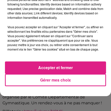
following functionalities: Identify devices based on information actively
Arènes de Metz
Lieu
requested; Use precise geolocation data; Match and combine data from
57000
Metz
other data sources; Link different devices; Identify devices based on
information transmitted automatically.
Vous pouvez accepter en cliquant sur "Accepter et fermer", ou affiner en
Payant
sélectionnant les finalités et/ou partenaires dans "Gérer mes choix".
Tarif
Vous pouvez également refuser en cliquant sur "Continuer sans
49€-69€
accepter". Vos préférences ne s'appliqueront que pour ce site. Vous
pouvez mettre à jour vos choix, ou retirer votre consentement à tout
moment via le lien "Gérer les cookies" situé en bas de chaque page.
Le 11 décembre, aux Arènes de Metz, découvrez
Gymmotion, un show exceptionnel mêlant
Accepter et fermer
gymnastique et acrobaties, avec des athlètes et
artistes de renommée mondiale, comme le Duo Fire,
Valeria et Daria, et l’équipe nationale allemande de
Gérer mes choix
gymnastique rythmique.En première partie, les
gymnastes mosellans brilleront avec un spectacle
organisé par le Comité Départemental de
Gymnastique. Un rendez-vous à ne pas manquer !