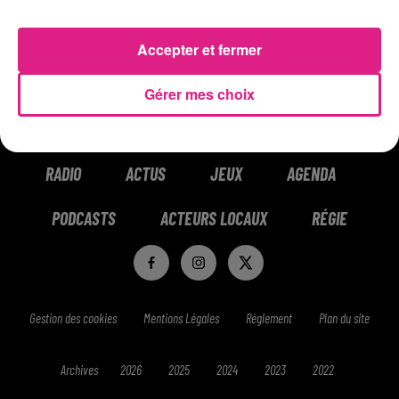
SMS)
Accepter et fermer
Gérer mes choix
RADIO
ACTUS
JEUX
AGENDA
PODCASTS
ACTEURS LOCAUX
RÉGIE
Gestion des cookies
Mentions Légales
Réglement
Plan du site
Archives
2026
2025
2024
2023
2022