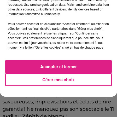
requested; Use precise geolocation data; Match and combine data from
Zénith
Lieu
other data sources; Link different devices; Identify devices based on
54000
Nancy
information transmitted automatically.
Vous pouvez accepter en cliquant sur "Accepter et fermer", ou affiner en
sélectionnant les finalités et/ou partenaires dans "Gérer mes choix".
Payant
Vous pouvez également refuser en cliquant sur "Continuer sans
Tarif
54-65€
accepter". Vos préférences ne s'appliqueront que pour ce site. Vous
pouvez mettre à jour vos choix, ou retirer votre consentement à tout
moment via le lien "Gérer les cookies" situé en bas de chaque page.
Gad Elmaleh
revient sur scène avec son tout
nouveau spectacle
"Lui-même"
, une tournée
Accepter et fermer
exceptionnelle à travers la France. Avec son
Gérer mes choix
humour inimitable et son talent pour
capturer le quotidien, il promet un show
authentique, drôle et percutant. Anecdotes
savoureuses, improvisations et éclats de rire
garantis ! Ne manquez pas son spectacle le
11
avril
au
Zénith de Nancy
!