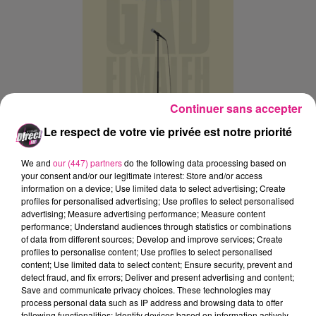
Continuer sans accepter
Le respect de votre vie privée est notre priorité
We and
our (447) partners
do the following data processing based on
your consent and/or our legitimate interest: Store and/or access
information on a device; Use limited data to select advertising; Create
Ajouter à votre calendrier
profiles for personalised advertising; Use profiles to select personalised
advertising; Measure advertising performance; Measure content
performance; Understand audiences through statistics or combinations
of data from different sources; Develop and improve services; Create
du
11 avril 2025 à 20h00
profiles to personalise content; Use profiles to select personalised
Date
content; Use limited data to select content; Ensure security, prevent and
au
11 avril 2025 à 22h00
detect fraud, and fix errors; Deliver and present advertising and content;
Save and communicate privacy choices. These technologies may
process personal data such as IP address and browsing data to offer
following functionalities: Identify devices based on information actively