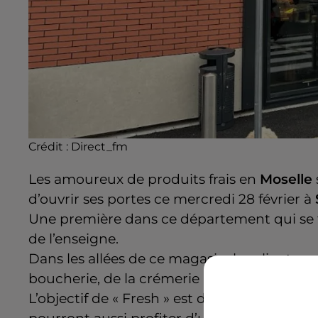
Crédit :
Direct_fm
Les amoureux de produits frais en
Moselle
d’ouvrir ses portes ce mercredi 28 février à
Une première dans ce département qui se fa
de l’enseigne.
Dans les allées de ce magasin, les clients p
boucherie, de la crémerie ainsi que des fru
L’objectif de « Fresh » est de privilégier les
p