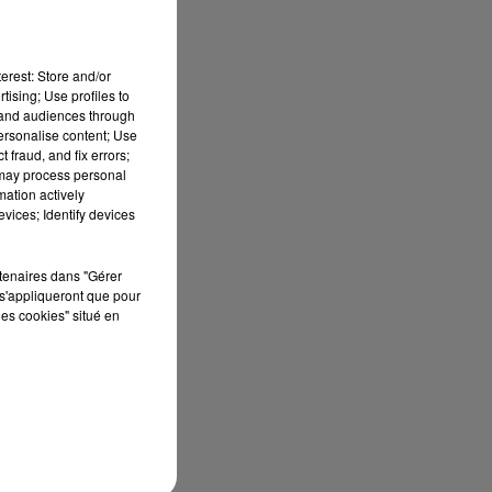
erest: Store and/or
tising; Use profiles to
tand audiences through
personalise content; Use
 fraud, and fix errors;
 may process personal
mation actively
vices; Identify devices
rtenaires dans "Gérer
s'appliqueront que pour
les cookies" situé en