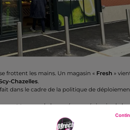
se frottent les mains. Un magasin «
Fresh
» vien
Scy-Chazelles
.
it dans le cadre de la politique de déploiemen
ourront trouver de la marée, une épicerie, de la
its et des légumes.
Contin
roduits français
et
extra-frais
. Les futurs clients