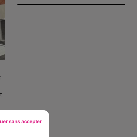
t
t
uer sans accepter