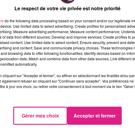
ude horaire, du lundi au samedi de 8h30 à 20h.
Le respect de votre vie privée est notre priorité
ers
do the following data processing based on your consent and/or our legitimate int
device; Use limited data to select advertising; Create profiles for personalised adver
vertising; Measure advertising performance; Measure content performance; Unders
ns of data from different sources; Develop and improve services; Create profiles to 
alised content; Use limited data to select content; Ensure security, prevent and detect
ertising and content; Save and communicate privacy choices. These technologies
and browsing data to offer following functionalities: Identify devices based on infor
eolocation data; Match and combine data from other data sources; Link different de
nsmitted automatically.
cliquant sur "Accepter et fermer", ou affiner en sélectionnant les finalités et/ou pa
 également refuser en cliquant sur "Continuer sans accepter". Vos préférences ne 
tre à jour vos choix, ou retirer votre consentement à tout moment via le lien "Gérer 
Gérer mes choix
Accepter et fermer