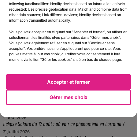
following functionalities: Identify devices based on information actively
requested; Use precise geolocation data; Match and combine data from
other data sources; Link different devices; Identify devices based on
La nouvelle pelouse est en cours d'installation
information transmitted automatically.
Crédit :
D!RECT_FM
FIL ACTUS
Vous pouvez accepter en cliquant sur "Accepter et fermer", ou affiner en
sélectionnant les finalités et/ou partenaires dans "Gérer mes choix".
Vous pouvez également refuser en cliquant sur "Continuer sans
7 août 2026
accepter". Vos préférences ne s'appliqueront que pour ce site. Vous
Lorraine : une journée pas comme les autres au Parc animalier de...
pouvez mettre à jour vos choix, ou retirer votre consentement à tout
moment via le lien "Gérer les cookies" situé en bas de chaque page.
6 août 2026
Metz : une distribution de lunette gratuite pour voir l’éclipse
5 août 2026
Casting de Woof : l'Euro-Métropole de Metz part à la recherche de...
Accepter et fermer
4 août 2026
Officiel : Gauthier Hein quitte le FC Metz pour l'OGC Nice
Gérer mes choix
4 août 2026
Officiel : le lac de Madine reporte son feu d’artifice
4 août 2026
Eclipse Solaire du 12 août : où voir ce phénomène en Lorraine ?
31 juillet 2026