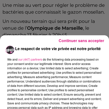
Une mise au vert pour régler le problème de
bactéries que connaissait le gazon mosellan.
Un nouveau terrain qui sera prêt pour la
venue de l’
Olympique de Marseille
, le
dimanche 13 février à 20h45.
Continuer sans accepter
Le respect de votre vie privée est notre priorité
We and
our (447) partners
do the following data processing based on
your consent and/or our legitimate interest: Store and/or access
information on a device; Use limited data to select advertising; Create
profiles for personalised advertising; Use profiles to select personalised
advertising; Measure advertising performance; Measure content
performance; Understand audiences through statistics or combinations
of data from different sources; Develop and improve services; Create
profiles to personalise content; Use profiles to select personalised
content; Use limited data to select content; Ensure security, prevent and
detect fraud, and fix errors; Deliver and present advertising and content;
Save and communicate privacy choices. These technologies may
process personal data such as IP address and browsing data to offer