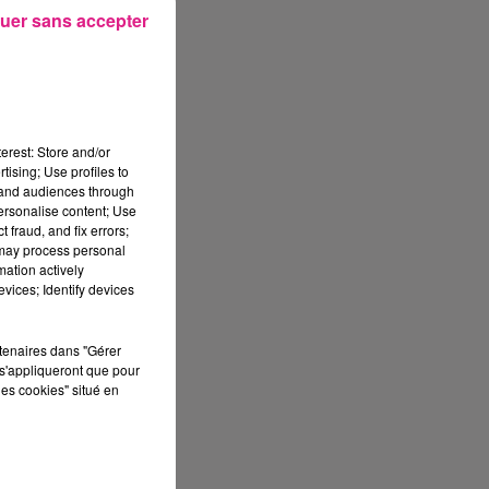
uer sans accepter
al
.
se
erest: Store and/or
tising; Use profiles to
tand audiences through
personalise content; Use
 fraud, and fix errors;
 may process personal
mation actively
vices; Identify devices
rtenaires dans "Gérer
s'appliqueront que pour
les cookies" situé en