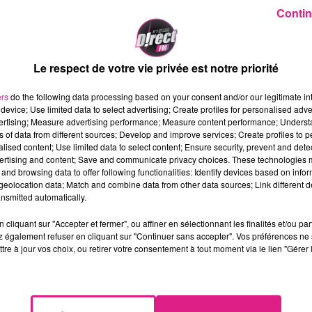
 populaires représentés »
,
Rémy Dick, maire de
Contin
cette première édition du
Florange Music Festiv
es premiers opus de la Passerelle Hors les murs
te. Le duo belge
Le respect de votre vie privée est notre priorité
Caballero & Jeanjass
et
redi. Tandis que le groupe
Deluxe
et la chanteu
ers
do the following data processing based on your consent and/or our legitimate int
lorangeois le samedi. Sur les deux soirs, les
device; Use limited data to select advertising; Create profiles for personalised adver
vertising; Measure advertising performance; Measure content performance; Unders
rtistes locaux, made in
Lorraine
.
ns of data from different sources; Develop and improve services; Create profiles to 
alised content; Use limited data to select content; Ensure security, prevent and detect
 compliqué tire son épingle du jeu avec des
ertising and content; Save and communicate privacy choices. These technologies
oisir comme le précise
Rémy Dick, maire de
and browsing data to offer following functionalities: Identify devices based on infor
eolocation data; Match and combine data from other data sources; Link different de
nsmitted automatically.
cliquant sur "Accepter et fermer", ou affiner en sélectionnant les finalités et/ou pa
orange
 également refuser en cliquant sur "Continuer sans accepter". Vos préférences ne 
tre à jour vos choix, ou retirer votre consentement à tout moment via le lien "Gérer 