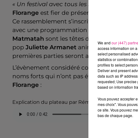
« Un festival avec tous les styles musicaux
Florange
est fier de présenter à la presse 
Ce rassemblement s’inscrit dans la lignée d
avec une programmation riche et alléchan
Matmatah
sont les têtes d’affiche du vend
We and
our (447) partn
pop
Juliette Armanet
animeront le public f
access information on a 
select personalised ad
premières parties seront assurées par des a
statistics or combinatio
profiles to select person
L’évènement considéré comme ambitieux et
Deliver and present adv
noms forts qui n’ont pas été si faciles à ch
data such as IP address 
requested; Use precise g
Florange
:
based on information tra
Vous pouvez accepter en 
Explication du plateau par Rémy Dick, maire de Fl
mes choix". Vous pouvez
ce site. Vous pouvez met
bas de chaque page.