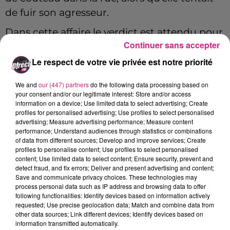
de fuir son agresseur.
Dans cette affaire le verdict est attendu pour
Continuer sans accepter
ce vendredi 13 décembre.
L’accusé encourt
une peine de
30 années de réclusion
Le respect de votre vie privée est notre priorité
criminelle
.
We and
our (447) partners
do the following data processing based on
Le
3919
assure un premier accueil pour
your consent and/or our legitimate interest: Store and/or access
information on a device; Use limited data to select advertising; Create
toutes les femmes victimes de violences
profiles for personalised advertising; Use profiles to select personalised
advertising; Measure advertising performance; Measure content
sexistes. En fonction de leur situation, les
performance; Understand audiences through statistics or combinations
femmes sont orientées vers les associations
of data from different sources; Develop and improve services; Create
profiles to personalise content; Use profiles to select personalised
locales ou nationales partenaires les mieux à
content; Use limited data to select content; Ensure security, prevent and
même d'apporter une réponse ou un
detect fraud, and fix errors; Deliver and present advertising and content;
Save and communicate privacy choices. These technologies may
accompagnement.
process personal data such as IP address and browsing data to offer
following functionalities: Identify devices based on information actively
FIL ACTUS
requested; Use precise geolocation data; Match and combine data from
other data sources; Link different devices; Identify devices based on
information transmitted automatically.
16h22