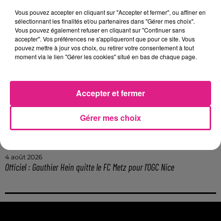
Téji Savanier rejoint le FC Metz : une nouvelle aventure en Grenat
Vous pouvez accepter en cliquant sur "Accepter et fermer", ou affiner en
sélectionnant les finalités et/ou partenaires dans "Gérer mes choix".
11h37
Harry Potter : huit films en 24 heures… plusieurs cinémas lorrains...
Vous pouvez également refuser en cliquant sur "Continuer sans
accepter". Vos préférences ne s'appliqueront que pour ce site. Vous
9h51
pouvez mettre à jour vos choix, ou retirer votre consentement à tout
Eurométropole de Metz : attention à cette arnaque lors de visite à...
moment via le lien "Gérer les cookies" situé en bas de chaque page.
9h25
Visite du Pape Léon XIV à Metz : les inscriptions ouvrent aujourd’hui
7 août 2026
Accepter et fermer
Lorraine : une journée pas comme les autres au Parc animalier de...
6 août 2026
Gérer mes choix
Metz : une distribution de lunette gratuite pour voir l’éclipse
5 août 2026
Casting de Woof : l'Euro-Métropole de Metz part à la recherche de...
4 août 2026
Officiel : Gauthier Hein quitte le FC Metz pour l'OGC Nice