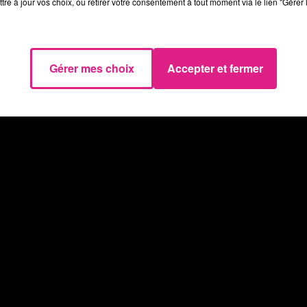
tre à jour vos choix, ou retirer votre consentement à tout moment via le lien "Gérer 
tour à partir de 22h45. L’ensemble des Mettis
es parkings relais. Ce service est accessible ave
Gérer mes choix
Accepter et fermer