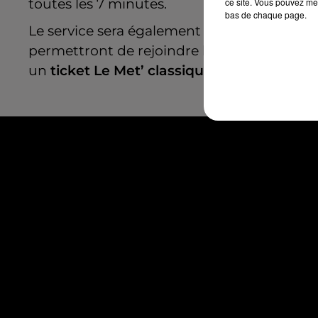
toutes les 7 minutes.
ce site. Vous pouvez met
bas de chaque page.
Le service sera également assuré pour le re
permettront de rejoindre la navette depuis l
un
ticket Le Met’ classique
.