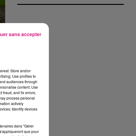
uer sans accepter
erest: Store and/or
tising; Use profiles to
tand audiences through
personalise content; Use
 fraud, and fix errors;
 may process personal
mation actively
vices; Identify devices
rtenaires dans "Gérer
ge
s'appliqueront que pour