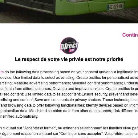
Contin
Le respect de votre vie privée est notre priorité
galement au niveau de la circulation. Le premier
ers
do the following data processing based on your consent and/or our legitimate int
le contre l’
Olympique de Marseille
promet
device; Use limited data to select advertising; Create profiles for personalised adver
vertising; Measure advertising performance; Measure content performance; Unders
'
Eurométropole de Met
z était dans l'obligation
ns of data from different sources; Develop and improve services; Create profiles to 
alised content; Use limited data to select content; Ensure security, prevent and detect
ertising and content; Save and communicate privacy choices. These technologies
t’ annonce la mise en place d’un dispositif de
and browsing data to offer following functionalities: Identify devices based on infor
eolocation data; Match and combine data from other data sources; Link different de
ontre. Ainsi, une navette sera accessible deux
nsmitted automatically.
e ligne spéciale «
stade Saint-Symphorien
»
cliquant sur "Accepter et fermer", ou affiner en sélectionnant les finalités et/ou pa
 abords du stade
, avec une fréquence de passa
 également refuser en cliquant sur "Continuer sans accepter". Vos préférences ne 