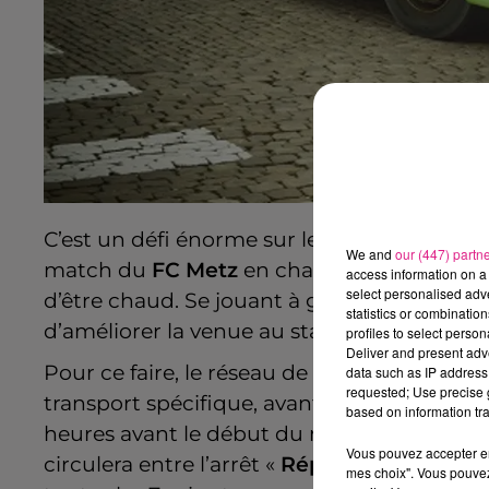
C’est un défi énorme sur le terrain, mais é
We and
our (447) partn
match du
FC Metz
en championnat à domici
access information on a 
select personalised ad
d’être chaud. Se jouant à guichets fermés, l
statistics or combinatio
d’améliorer la venue au stade.
profiles to select person
Deliver and present adv
Pour ce faire, le réseau de transports Le Me
data such as IP address 
requested; Use precise g
transport spécifique, avant et après la renc
based on information tra
heures avant le début du match à 21h. Cett
Vous pouvez accepter en 
circulera entre l’arrêt «
République
» et
les
mes choix". Vous pouvez