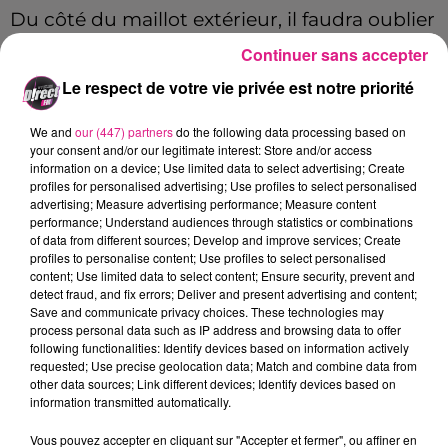
Du côté du maillot extérieur, il faudra oublier
le blanc des saisons passées. En effet, le
FC
Continuer sans accepter
Metz
a opté pour le retour de la couleur
«
Le respect de votre vie privée est notre priorité
Pierre de Jaumont
»
. Cette teinte jaune
dorée inspirée de la pierre emblématique du
We and
our (447) partners
do the following data processing based on
your consent and/or our legitimate interest: Store and/or access
territoire messin a déjà accompagné les
information on a device; Use limited data to select advertising; Create
exploits des Mosellans notamment lors de la
profiles for personalised advertising; Use profiles to select personalised
advertising; Measure advertising performance; Measure content
saison 1997-1998
, lorsque le
FC Metz
performance; Understand audiences through statistics or combinations
of data from different sources; Develop and improve services; Create
décrochait le titre de vice-champion de
profiles to personalise content; Use profiles to select personalised
France. Un motif fort de la région fait
content; Use limited data to select content; Ensure security, prevent and
detect fraud, and fix errors; Deliver and present advertising and content;
également partie de ce maillot
Away
: les
Save and communicate privacy choices. These technologies may
flammes. Selon le club à la croix de Lorraine,
process personal data such as IP address and browsing data to offer
following functionalities: Identify devices based on information actively
cet emblème est un clin d’œil au passé
requested; Use precise geolocation data; Match and combine data from
sidérurgique de la région.
other data sources; Link different devices; Identify devices based on
information transmitted automatically.
Des maillots historiques qui sont à retrouver
Vous pouvez accepter en cliquant sur "Accepter et fermer", ou affiner en