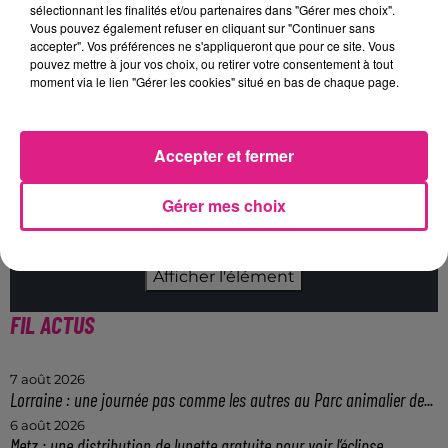
au plus vite à la
boutique officielle du FC
sélectionnant les finalités et/ou partenaires dans "Gérer mes choix".
Metz
au
Stade Saint-Symphorien
et sur
le
Vous pouvez également refuser en cliquant sur "Continuer sans
accepter". Vos préférences ne s'appliqueront que pour ce site. Vous
site officiel du club
.
pouvez mettre à jour vos choix, ou retirer votre consentement à tout
moment via le lien "Gérer les cookies" situé en bas de chaque page.
Cet élément est masqué compte-tenu du refus
Accepter et fermer
du dépôt de cookies que vous avez exprimé. Si
vous souhaitez l'afficher, merci de nous donner
Gérer mes choix
votre accord en cliquant sur le bouton ci-
dessous.
Afficher l'élément
FIL ACTUS
7 août 2026
Lorraine : une journée pas comme les autres au Parc animalier de...
6 août 2026
Metz : une distribution de lunette gratuite pour voir l’éclipse