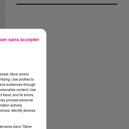
uer sans accepter
erest: Store and/or
tising; Use profiles to
tand audiences through
personalise content; Use
 fraud, and fix errors;
 may process personal
mation actively
vices; Identify devices
rtenaires dans "Gérer