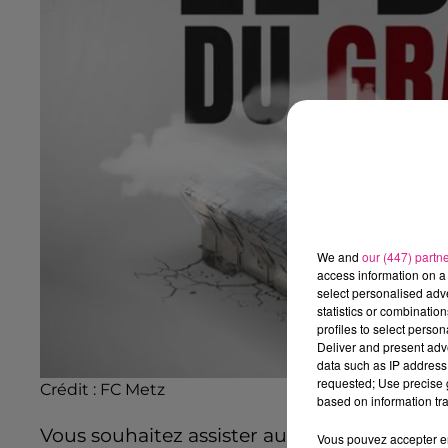
We and
our (447) partn
access information on a 
select personalised ad
statistics or combinatio
profiles to select person
Deliver and present adv
data such as IP address 
requested; Use precise g
Crédit : FC Metz
based on information tra
Vous souhaitez assister au derby du
Grand
Vous pouvez accepter en 