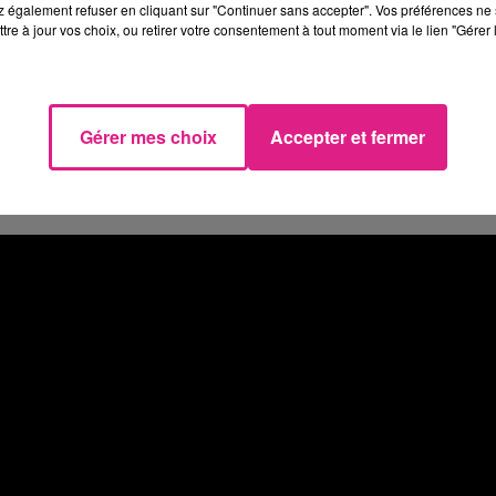
 également refuser en cliquant sur "Continuer sans accepter". Vos préférences ne 
les places "grand public" contre
Strasbourg
.
tre à jour vos choix, ou retirer votre consentement à tout moment via le lien "Gérer 
nnés 2023-2024, il s’agit de la dernière
n billet et d’assister à la rencontre. Près de 25
nce au
Stade Saint-Symphorien
.
Gérer mes choix
Accepter et fermer
s,
ça se passe juste ici !