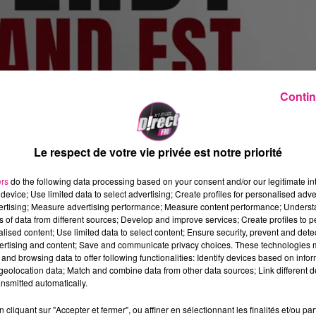
Contin
Le respect de votre vie privée est notre priorité
ers
do the following data processing based on your consent and/or our legitimate int
device; Use limited data to select advertising; Create profiles for personalised adver
vertising; Measure advertising performance; Measure content performance; Unders
ns of data from different sources; Develop and improve services; Create profiles to 
alised content; Use limited data to select content; Ensure security, prevent and detect
ertising and content; Save and communicate privacy choices. These technologies
and browsing data to offer following functionalities: Identify devices based on infor
eolocation data; Match and combine data from other data sources; Link different de
nsmitted automatically.
 Est
? Il va falloir être rapide. En effet, le club à la
cliquant sur "Accepter et fermer", ou affiner en sélectionnant les finalités et/ou pa