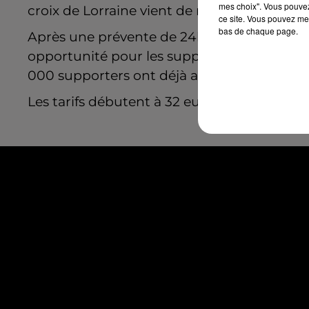
mes choix". Vous pouvez
croix de Lorraine vient de mettre en vente 
ce site. Vous pouvez met
bas de chaque page.
Après une prévente de 24h réservée aux abo
opportunité pour les supporters d’acquérir u
000 supporters ont déjà assuré leur prése
Les tarifs débutent à 32 euros. N’hésitez pa