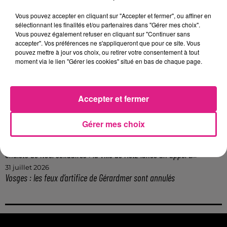
9h19
Lorraine : une journée pas comme les autres au Parc animalier de...
Vous pouvez accepter en cliquant sur "Accepter et fermer", ou affiner en
sélectionnant les finalités et/ou partenaires dans "Gérer mes choix".
6 août 2026
Vous pouvez également refuser en cliquant sur "Continuer sans
Metz : une distribution de lunette gratuite pour voir l’éclipse
accepter". Vos préférences ne s'appliqueront que pour ce site. Vous
5 août 2026
pouvez mettre à jour vos choix, ou retirer votre consentement à tout
Casting de Woof : l'Euro-Métropole de Metz part à la recherche de...
moment via le lien "Gérer les cookies" situé en bas de chaque page.
4 août 2026
Officiel : Gauthier Hein quitte le FC Metz pour l'OGC Nice
Accepter et fermer
4 août 2026
Officiel : le lac de Madine reporte son feu d’artifice
4 août 2026
Gérer mes choix
Eclipse Solaire du 12 août : où voir ce phénomène en Lorraine ?
31 juillet 2026
Chalets de Noël solidaires : la ville de Metz lance un appel à...
31 juillet 2026
Vosges : les feux d’artifice de Gérardmer sont annulés