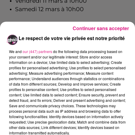
Vendredi 11 mars à 10h00
Samedi 12 mars à 10h00
Continuer sans accepter
Pour ces différentes sessions, la présentation
Le respect de votre vie privée est notre priorité
d’un
pass vaccinal
(pour les personnes
âgées d’au moins 16 ans) ou d’un pass
We and
our (447) partners
do the following data processing based on
sanitaire (pour les personnes âgées de 12 ans
your consent and/or our legitimate interest: Store and/or access
information on a device; Use limited data to select advertising; Create
à 15 ans) est demandée et le masque est
profiles for personalised advertising; Use profiles to select personalised
obligatoire.
advertising; Measure advertising performance; Measure content
performance; Understand audiences through statistics or combinations
Ce dimanche, le club à la croix de lorraine
of data from different sources; Develop and improve services; Create
profiles to personalise content; Use profiles to select personalised
accueillera le
RC Lens
au Stade Saint-
content; Use limited data to select content; Ensure security, prevent and
detect fraud, and fix errors; Deliver and present advertising and content;
Symphorien, à l’occasion de la 28ème
Save and communicate privacy choices. These technologies may
journée de Ligue 1 Uber Eats.
process personal data such as IP address and browsing data to offer
following functionalities: Identify devices based on information actively
FIL ACTUS
requested; Use precise geolocation data; Match and combine data from
other data sources; Link different devices; Identify devices based on
information transmitted automatically.