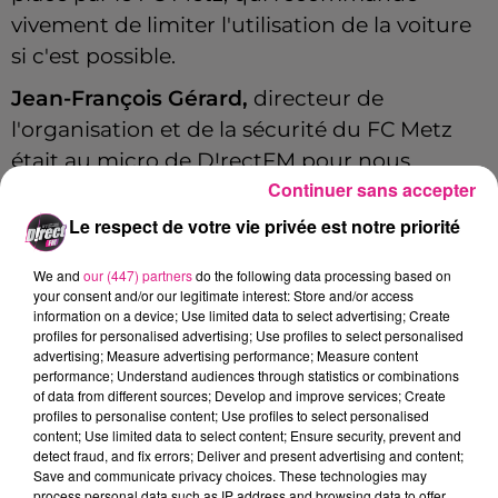
vivement de limiter l'utilisation de la voiture
si c'est possible.
Jean-François Gérard,
directeur de
l'organisation et de la sécurité du FC Metz
était au micro de D!rectFM pour nous
Continuer sans accepter
donner ses conseils pratiques avant
ce
dernier match de la saison
qui opposera
Le respect de votre vie privée est notre priorité
Metz à Bastia.
We and
our (447) partners
do the following data processing based on
your consent and/or our legitimate interest: Store and/or access
information on a device; Use limited data to select advertising; Create
Jean-François Gérard nous donne ses conseils.
profiles for personalised advertising; Use profiles to select personalised
advertising; Measure advertising performance; Measure content
performance; Understand audiences through statistics or combinations
of data from different sources; Develop and improve services; Create
Interview Jean-François Gérard
profiles to personalise content; Use profiles to select personalised
content; Use limited data to select content; Ensure security, prevent and
Crédit :
Marie Chappaz
detect fraud, and fix errors; Deliver and present advertising and content;
Save and communicate privacy choices. These technologies may
process personal data such as IP address and browsing data to offer