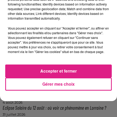
Alors rendez-vous au satde ce vendredi à
following functionalities: Identify devices based on information actively
requested; Use precise geolocation data; Match and combine data from
partir de 18h45 pour le coup d'envoi à 20h45
other data sources; Link different devices; Identify devices based on
!
information transmitted automatically.
FIL ACTUS
Vous pouvez accepter en cliquant sur "Accepter et fermer", ou affiner en
sélectionnant les finalités et/ou partenaires dans "Gérer mes choix".
Vous pouvez également refuser en cliquant sur "Continuer sans
accepter". Vos préférences ne s'appliqueront que pour ce site. Vous
7 août 2026
pouvez mettre à jour vos choix, ou retirer votre consentement à tout
Lorraine : une journée pas comme les autres au Parc animalier de...
moment via le lien "Gérer les cookies" situé en bas de chaque page.
6 août 2026
Metz : une distribution de lunette gratuite pour voir l’éclipse
5 août 2026
Accepter et fermer
Casting de Woof : l'Euro-Métropole de Metz part à la recherche de...
4 août 2026
Officiel : Gauthier Hein quitte le FC Metz pour l'OGC Nice
Gérer mes choix
4 août 2026
Officiel : le lac de Madine reporte son feu d’artifice
4 août 2026
Eclipse Solaire du 12 août : où voir ce phénomène en Lorraine ?
31 juillet 2026