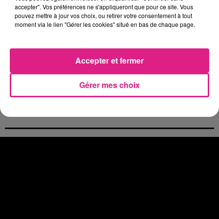
4 août 2026
accepter". Vos préférences ne s'appliqueront que pour ce site. Vous
Officiel : le lac de Madine reporte son feu d’artifice
pouvez mettre à jour vos choix, ou retirer votre consentement à tout
moment via le lien "Gérer les cookies" situé en bas de chaque page.
4 août 2026
Eclipse Solaire du 12 août : où voir ce phénomène en Lorraine ?
31 juillet 2026
Chalets de Noël solidaires : la ville de Metz lance un appel à...
Accepter et fermer
31 juillet 2026
Vosges : les feux d’artifice de Gérardmer sont annulés
Gérer mes choix
31 juillet 2026
Insolite : cette émission de télévision recherche des candidats...