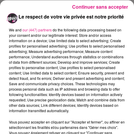
ans.
Continuer sans accepter
Le respect de votre vie privée est notre priorité
Anne-Laure Fresne : bénévole de l'association Perri
Naua.
We and
our (447) partners
do the following data processing based on
your consent and/or our legitimate interest: Store and/or access
information on a device; Use limited data to select advertising; Create
profiles for personalised advertising; Use profiles to select personalised
advertising; Measure advertising performance; Measure content
Anne-Laure Fresne : bénévole de l'association Perri
performance; Understand audiences through statistics or combinations
of data from different sources; Develop and improve services; Create
Naua.
profiles to personalise content; Use profiles to select personalised
Crédit :
D!RECT FM
content; Use limited data to select content; Ensure security, prevent and
FIL ACTUS
detect fraud, and fix errors; Deliver and present advertising and content;
Save and communicate privacy choices. These technologies may
process personal data such as IP address and browsing data to offer
6 août 2026
following functionalities: Identify devices based on information actively
Metz : une distribution de lunette gratuite pour voir l’éclipse
requested; Use precise geolocation data; Match and combine data from
other data sources; Link different devices; Identify devices based on
5 août 2026
information transmitted automatically.
Casting de Woof : l'Euro-Métropole de Metz part à la recherche de...
4 août 2026
Vous pouvez accepter en cliquant sur "Accepter et fermer", ou affiner en
Officiel : Gauthier Hein quitte le FC Metz pour l'OGC Nice
sélectionnant les finalités et/ou partenaires dans "Gérer mes choix".
Vous pouvez également refuser en cliquant sur "Continuer sans