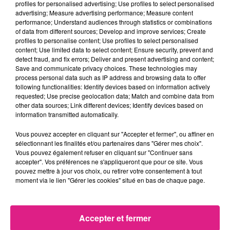
profiles for personalised advertising; Use profiles to select personalised
proposés aux enfants : ils devront deviner
advertising; Measure advertising performance; Measure content
performance; Understand audiences through statistics or combinations
des sons de pigeons, par exemple. À 14h30,
of data from different sources; Develop and improve services; Create
aura lieu un lâcher de pigeons le samedi.
profiles to personalise content; Use profiles to select personalised
content; Use limited data to select content; Ensure security, prevent and
Une
nouvauté cette année. Des ateliers de
detect fraud, and fix errors; Deliver and present advertising and content;
sensibilisation zéro déchets seront
Save and communicate privacy choices. These technologies may
process personal data such as IP address and browsing data to offer
également organisés. Pour couronner la
following functionalities: Identify devices based on information actively
soirée, un bal guinguette aura lieu le
requested; Use precise geolocation data; Match and combine data from
other data sources; Link different devices; Identify devices based on
samedi, de 19h30 à 22h30.
information transmitted automatically.
Les organisateurs espèrent qu’il fasse beau,
Vous pouvez accepter en cliquant sur "Accepter et fermer", ou affiner en
sélectionnant les finalités et/ou partenaires dans "Gérer mes choix".
que les familles « viennent et découvrent,
Vous pouvez également refuser en cliquant sur "Continuer sans
prennent du bonheur qu’ils ne voient plus
accepter". Vos préférences ne s'appliqueront que pour ce site. Vous
pouvez mettre à jour vos choix, ou retirer votre consentement à tout
en ville », conclut Bernard Staudt.
moment via le lien "Gérer les cookies" situé en bas de chaque page.
L’entrée est gratuite.
FIL ACTUS
Accepter et fermer