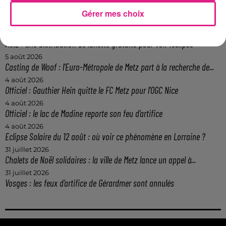
7 août 2026
Gérer mes choix
Lorraine : une journée pas comme les autres au Parc animalier de...
6 août 2026
Metz : une distribution de lunette gratuite pour voir l’éclipse
5 août 2026
Casting de Woof : l'Euro-Métropole de Metz part à la recherche de...
4 août 2026
Officiel : Gauthier Hein quitte le FC Metz pour l'OGC Nice
4 août 2026
Officiel : le lac de Madine reporte son feu d’artifice
4 août 2026
Eclipse Solaire du 12 août : où voir ce phénomène en Lorraine ?
31 juillet 2026
Chalets de Noël solidaires : la ville de Metz lance un appel à...
31 juillet 2026
Vosges : les feux d’artifice de Gérardmer sont annulés