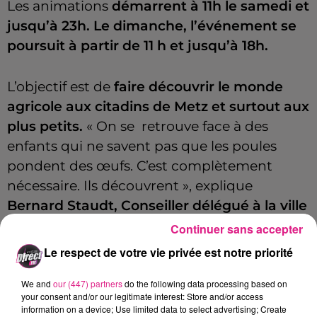
Les animations
démarrent à 11h le samedi et
jusqu’à 23h. Le dimanche, l’événement se
poursuit à partir de 11 h et jusqu’à 18h.
L’objectif est de
faire découvrir le monde
agricole aux citadins de Metz et surtout aux
plus petits.
« On se retrouve face à des
enfants qui ne savent pas que les poules
pondent des œufs. C’est complètement
nécessaire. Ils découvrent », explique
Bernard Staudt, Conseiller délégué à la ville
aquatique.
Continuer sans accepter
Le respect de votre vie privée est notre priorité
Fédération des boulangers, bouchers,
glaciers artisanaux. Une vingtaine
We and
our (447) partners
do the following data processing based on
d’exposants feront découvrir cet univers au
your consent and/or our legitimate interest: Store and/or access
information on a device; Use limited data to select advertising; Create
public.
Des
ateliers pédagogiques seront