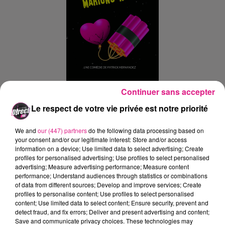
Continuer sans accepter
Le respect de votre vie privée est notre priorité
Ajouter à votre calendrier
We and
our (447) partners
do the following data processing based on
your consent and/or our legitimate interest: Store and/or access
information on a device; Use limited data to select advertising; Create
du
13 mars 2025 à 20h00
profiles for personalised advertising; Use profiles to select personalised
Date
advertising; Measure advertising performance; Measure content
au
16 mars 2025 à 19h00
performance; Understand audiences through statistics or combinations
of data from different sources; Develop and improve services; Create
profiles to personalise content; Use profiles to select personalised
content; Use limited data to select content; Ensure security, prevent and
La Comédie de Metz
detect fraud, and fix errors; Deliver and present advertising and content;
Lieu
Save and communicate privacy choices. These technologies may
57000
Metz