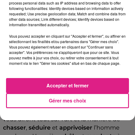
process personal data such as IP address and browsing data to offer
following functionalities: Identify devices based on information actively
requested; Use precise geolocation data; Match and combine data from
Payant
other data sources; Link different devices; Identify devices based on
Tarif
information transmitted automatically.
22€
Vous pouvez accepter en cliquant sur "Accepter et fermer", ou affiner en
sélectionnant les finalités et/ou partenaires dans "Gérer mes choix".
Vous pouvez également refuser en cliquant sur "Continuer sans
Du 13 au 16 mars, La Comédie de Metz
accepter". Vos préférences ne s'appliqueront que pour ce site. Vous
pouvez mettre à jour vos choix, ou retirer votre consentement à tout
accueille une
comédie pétillante
et pleine
moment via le lien "Gérer les cookies" situé en bas de chaque page.
de
vérité
sur les
relations modernes
. Clara,
Marie et Kitty ont trois visions bien
Accepter et fermer
différentes de l’amour et des hommes, mais
un objectif commun :
trouver la perle rare et
Gérer mes choix
le garder
! Entre stratégies de drague, pièges
à éviter et conseils (pas toujours avisés), elles
vous diront tout sur l’art et la manière de
chasser
,
séduire
et
apprivoiser
l’homme