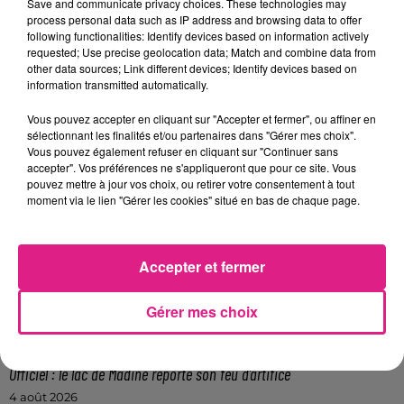
Save and communicate privacy choices. These technologies may
vous souhaitez l'afficher, merci de nous donner
process personal data such as IP address and browsing data to offer
votre accord en cliquant sur le bouton ci-
following functionalities: Identify devices based on information actively
requested; Use precise geolocation data; Match and combine data from
dessous.
other data sources; Link different devices; Identify devices based on
information transmitted automatically.
Afficher l'élément
Vous pouvez accepter en cliquant sur "Accepter et fermer", ou affiner en
sélectionnant les finalités et/ou partenaires dans "Gérer mes choix".
FIL ACTUS
Vous pouvez également refuser en cliquant sur "Continuer sans
accepter". Vos préférences ne s'appliqueront que pour ce site. Vous
pouvez mettre à jour vos choix, ou retirer votre consentement à tout
7 août 2026
moment via le lien "Gérer les cookies" situé en bas de chaque page.
Lorraine : une journée pas comme les autres au Parc animalier de...
6 août 2026
Metz : une distribution de lunette gratuite pour voir l’éclipse
Accepter et fermer
5 août 2026
Casting de Woof : l'Euro-Métropole de Metz part à la recherche de...
Gérer mes choix
4 août 2026
Officiel : Gauthier Hein quitte le FC Metz pour l'OGC Nice
4 août 2026
Officiel : le lac de Madine reporte son feu d’artifice
4 août 2026