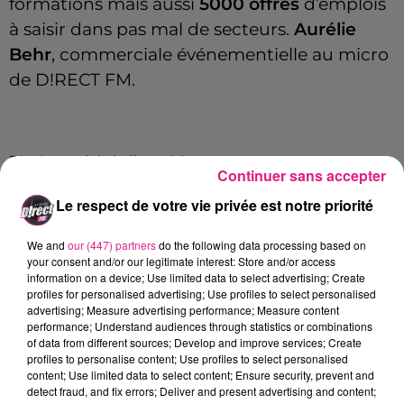
formations mais aussi
5000 offres
d’emplois
à saisir dans pas mal de secteurs.
Aurélie
Behr
, commerciale événementielle au micro
de D!RECT FM.
5000 emplois à disposition.
Continuer sans accepter
Le respect de votre vie privée est notre priorité
We and
our (447) partners
do the following data processing based on
your consent and/or our legitimate interest: Store and/or access
Rien que dans le secteur du
BTP
, on recense
information on a device; Use limited data to select advertising; Create
profiles for personalised advertising; Use profiles to select personalised
plus de 1000 opportunités.
advertising; Measure advertising performance; Measure content
performance; Understand audiences through statistics or combinations
of data from different sources; Develop and improve services; Create
profiles to personalise content; Use profiles to select personalised
Cet élément est masqué compte-tenu du refus
content; Use limited data to select content; Ensure security, prevent and
detect fraud, and fix errors; Deliver and present advertising and content;
du dépôt de cookies que vous avez exprimé. Si