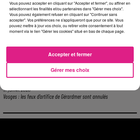
Vous pouvez accepter en cliquant sur "Accepter et fermer", ou affiner en
6 août 2026
sélectionnant les finalités et/ou partenaires dans "Gérer mes choix".
Metz : une distribution de lunette gratuite pour voir l’éclipse
Vous pouvez également refuser en cliquant sur "Continuer sans
5 août 2026
accepter". Vos préférences ne s'appliqueront que pour ce site. Vous
Casting de Woof : l'Euro-Métropole de Metz part à la recherche de...
pouvez mettre à jour vos choix, ou retirer votre consentement à tout
moment via le lien "Gérer les cookies" situé en bas de chaque page.
4 août 2026
Officiel : Gauthier Hein quitte le FC Metz pour l'OGC Nice
4 août 2026
Officiel : le lac de Madine reporte son feu d’artifice
Accepter et fermer
4 août 2026
Eclipse Solaire du 12 août : où voir ce phénomène en Lorraine ?
Gérer mes choix
31 juillet 2026
Chalets de Noël solidaires : la ville de Metz lance un appel à...
31 juillet 2026
Vosges : les feux d’artifice de Gérardmer sont annulés