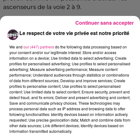
ascenseurs de la voie 2 à 9.
L’objectif est de redonner une nouvelle
Continuer sans accepter
jeunesse à une partie importante de l’un des
Le respect de votre vie privée est notre priorité
monuments préférés des
Français
. Au
programme : l’installation d’un nouveau
We and
our (447) partners
do the following data processing based on
your consent and/or our legitimate interest: Store and/or access
revêtement du sol et de nouvelles lumières
information on a device; Use limited data to select advertising; Create
LED, qui assureront une meilleure
profiles for personalised advertising; Use profiles to select personalised
advertising; Measure advertising performance; Measure content
luminosité et une consommation
performance; Understand audiences through statistics or combinations
énergétique réduite.
of data from different sources; Develop and improve services; Create
profiles to personalise content; Use profiles to select personalised
Le projet qui devrait coûter
257 000 € HT.
content; Use limited data to select content; Ensure security, prevent and
detect fraud, and fix errors; Deliver and present advertising and content;
sera entièrement financé par la
SNCF
.
Save and communicate privacy choices. These technologies may
process personal data such as IP address and browsing data to offer
FIL ACTUS
following functionalities: Identify devices based on information actively
requested; Use precise geolocation data; Match and combine data from
other data sources; Link different devices; Identify devices based on
9h19
information transmitted automatically.
Lorraine : une journée pas comme les autres au Parc animalier de...