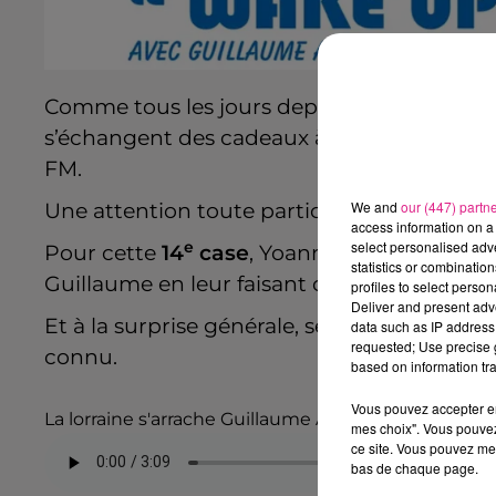
er
Comme tous les jours depuis le 1
décemb
s’échangent des cadeaux à travers un
calen
FM.
We and
our (447) partn
Une attention toute particulière qui ne do
access information on a 
select personalised ad
e
Pour cette
14
case
, Yoann est parti à la r
statistics or combinatio
Guillaume en leur faisant croire que notre 
profiles to select person
Deliver and present adv
Et à la surprise générale, selon vous, il a de
data such as IP address 
requested; Use precise g
connu.
based on information tra
Vous pouvez accepter en 
La lorraine s'arrache Guillaume Arous
mes choix". Vous pouvez
ce site. Vous pouvez met
bas de chaque page.