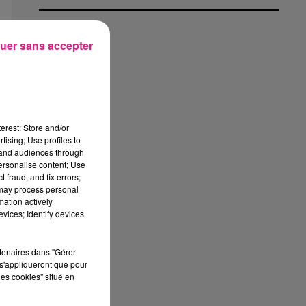
uer sans accepter
erest: Store and/or
tising; Use profiles to
tand audiences through
personalise content; Use
 fraud, and fix errors;
 may process personal
mation actively
vices; Identify devices
rtenaires dans "Gérer
s'appliqueront que pour
les cookies" situé en