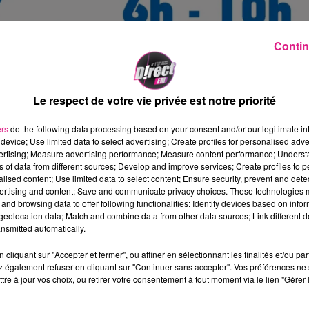
Contin
re,
Guillaume Arous
et
Yoann Masson
drier de l’avent
à la sauce Wake Up de D!RECT
Le respect de votre vie privée est notre priorité
ers
do the following data processing based on your consent and/or our legitimate int
it pas dépasser la somme de 5€.
device; Use limited data to select advertising; Create profiles for personalised adver
vertising; Measure advertising performance; Measure content performance; Unders
encontre des lorraines avec des photos de
ns of data from different sources; Develop and improve services; Create profiles to 
Guigui national allait concourir à
Mister France
.
alised content; Use limited data to select content; Ensure security, prevent and detect
ertising and content; Save and communicate privacy choices. These technologies
s chances... Et il ressemble à un footballeur très
and browsing data to offer following functionalities: Identify devices based on infor
eolocation data; Match and combine data from other data sources; Link different de
nsmitted automatically.
cliquant sur "Accepter et fermer", ou affiner en sélectionnant les finalités et/ou pa
 également refuser en cliquant sur "Continuer sans accepter". Vos préférences ne 
tre à jour vos choix, ou retirer votre consentement à tout moment via le lien "Gérer 