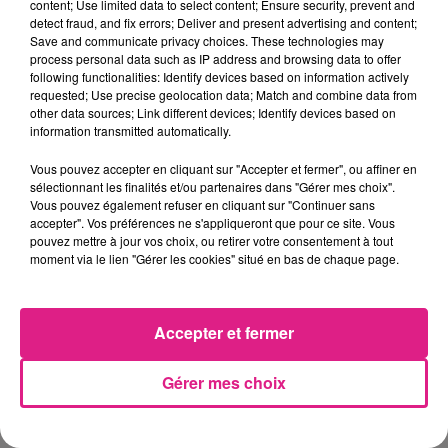
content; Use limited data to select content; Ensure security, prevent and
projets menés conjointement depuis 2019."
detect fraud, and fix errors; Deliver and present advertising and content;
Save and communicate privacy choices. These technologies may
Stéphane Leydecker
, directeur de D!RECT
process personal data such as IP address and browsing data to offer
following functionalities: Identify devices based on information actively
FM.
requested; Use precise geolocation data; Match and combine data from
other data sources; Link different devices; Identify devices based on
information transmitted automatically.
Vous pouvez accepter en cliquant sur "Accepter et fermer", ou affiner en
sélectionnant les finalités et/ou partenaires dans "Gérer mes choix".
Vous pouvez également refuser en cliquant sur "Continuer sans
accepter". Vos préférences ne s'appliqueront que pour ce site. Vous
pouvez mettre à jour vos choix, ou retirer votre consentement à tout
moment via le lien "Gérer les cookies" situé en bas de chaque page.
Accepter et fermer
Gérer mes choix