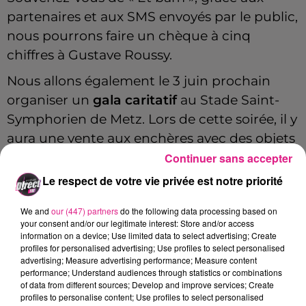
partenaires et aux SMS envoyés par le public,
nous pourrons faire un chèque à cinq
chiffres à Gustave Roussy.
Nous allons également le 3 juin prochain
organiser un
gala caritatif
au Stade Saint-
Symphorien de Metz. Lors de cette soirée, il y
aura une vente aux enchères avec des objets
ayant appartenu à des personnalités.
Continuer sans accepter
Le respect de votre vie privée est notre priorité
Les premiers lots seront présentés très
prochainement, en avant-première, je vous
We and
our (447) partners
do the following data processing based on
annonce la vente de chemises et de jeans
your consent and/or our legitimate interest: Store and/or access
information on a device; Use limited data to select advertising; Create
ayant appartenu à
Johnny Hallyday
. Je
profiles for personalised advertising; Use profiles to select personalised
souhaite remercier
Christelle COLBUS
,
advertising; Measure advertising performance; Measure content
performance; Understand audiences through statistics or combinations
directrice Marketing et Communication à
of data from different sources; Develop and improve services; Create
Muse, de nous accompagner pour ces
profiles to personalise content; Use profiles to select personalised