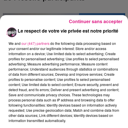
Continuer sans accepter
Le respect de votre vie privée est notre priorité
We and
our (447) partners
do the following data processing based on
your consent and/or our legitimate interest: Store and/or access
information on a device; Use limited data to select advertising; Create
profiles for personalised advertising; Use profiles to select personalised
advertising; Measure advertising performance; Measure content
performance; Understand audiences through statistics or combinations
of data from different sources; Develop and improve services; Create
profiles to personalise content; Use profiles to select personalised
content; Use limited data to select content; Ensure security, prevent and
Crédit :
CARREFOUR VERNY
detect fraud, and fix errors; Deliver and present advertising and content;
Save and communicate privacy choices. These technologies may
Le jeu continue !
process personal data such as IP address and browsing data to offer
following functionalities: Identify devices based on information actively
Pour cette année 2026, D!RECT FM vous fait
requested; Use precise geolocation data; Match and combine data from
other data sources; Link different devices; Identify devices based on
gagner toutes les semaines une carte
information transmitted automatically.
cadeau de 100€ dans vos Carrefour City -