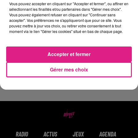
Vous pouvez accepter en cliquant sur "Accepter et fermer", ou affiner en
Express et Contact de Moselle participants !
sélectionnant les finalités et/ou partenaires dans "Gérer mes choix".
Vous pouvez également refuser en cliquant sur "Continuer sans
Pour tenter de gagner, remplissez le
accepter". Vos préférences ne s'appliqueront que pour ce site. Vous
formulaire ci dessous avec le prix exact du
pouvez mettre à jour vos choix, ou retirer votre consentement à tout
moment via le lien "Gérer les cookies" situé en bas de chaque page.
contenu du panier ! vous avez jusqu'à
vendredi 9h ! Bonne chance :)
Accepter et fermer
Cette semaine le panier est proposé par votre
Carrefour Contact de Verny.
Gérer mes choix
Le jeu est terminé
RADIO
ACTUS
JEUX
AGENDA