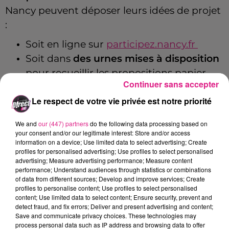
Nancy peuvent déposer leurs idées de projet
:
Soit en ligne sur
participez.nancy.fr
Soit dans
des urnes mises à disposition
pour recueillir les propositions papier
Continuer sans accepter
dans 23 lieux de la ville : l’Hôtel de Ville,
Le respect de votre vie privée est notre priorité
les mairies de quartiers (Plateau de Haye,
Mon Désert, Saint Pierre, Haussonville),
We and
our (447) partners
do the following data processing based on
ainsi que plusieurs MJC (Plateau de
your consent and/or our legitimate interest: Store and/or access
information on a device; Use limited data to select advertising; Create
Haye, Bazin, Beauregard, 3 Maisons,
profiles for personalised advertising; Use profiles to select personalised
Desforges, Lillebonne), les centres
advertising; Measure advertising performance; Measure content
performance; Understand audiences through statistics or combinations
sociaux (Beauregard, Jolibois, La
of data from different sources; Develop and improve services; Create
Clairière), les médiathèques (Plateau de
profiles to personalise content; Use profiles to select personalised
content; Use limited data to select content; Ensure security, prevent and
Haye, Manufacture), la bibliothèque
detect fraud, and fix errors; Deliver and present advertising and content;
Stanislas, les marchés (Haussonville,
Save and communicate privacy choices. These technologies may
process personal data such as IP address and browsing data to offer