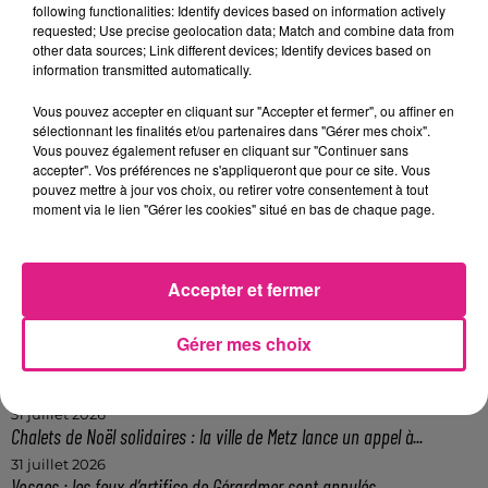
central), les Restaurants Universitaires
following functionalities: Identify devices based on information actively
requested; Use precise geolocation data; Match and combine data from
(Stanislas Meurthe, Cours Léopold,
other data sources; Link different devices; Identify devices based on
Médreville et Saurupt).
information transmitted automatically.
FIL ACTUS
Vous pouvez accepter en cliquant sur "Accepter et fermer", ou affiner en
sélectionnant les finalités et/ou partenaires dans "Gérer mes choix".
Vous pouvez également refuser en cliquant sur "Continuer sans
6 août 2026
accepter". Vos préférences ne s'appliqueront que pour ce site. Vous
Metz : une distribution de lunette gratuite pour voir l’éclipse
pouvez mettre à jour vos choix, ou retirer votre consentement à tout
moment via le lien "Gérer les cookies" situé en bas de chaque page.
5 août 2026
Casting de Woof : l'Euro-Métropole de Metz part à la recherche de...
4 août 2026
Officiel : Gauthier Hein quitte le FC Metz pour l'OGC Nice
Accepter et fermer
4 août 2026
Officiel : le lac de Madine reporte son feu d’artifice
Gérer mes choix
4 août 2026
Eclipse Solaire du 12 août : où voir ce phénomène en Lorraine ?
31 juillet 2026
Chalets de Noël solidaires : la ville de Metz lance un appel à...
31 juillet 2026
Vosges : les feux d’artifice de Gérardmer sont annulés