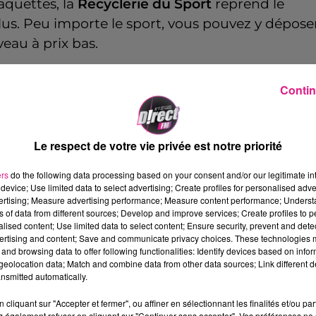
raquettes, la
Recyclerie du Sport
reprend le
lus. Peu importe le sport, vous pouvez y dépose
eau à prix bas.
 ou les grands qui se mettent à un nouveau sport
Recyclerie propose des prix accessibles, avec
Contin
des
euros
, mais surtout essaie de rendre le sport plu
.
Le respect de votre vie privée est notre priorité
le
FC Metz,
la Recyclerie espère toucher plus de
la conscience écologique. Vous pourrez retrouve
ers
do the following data processing based on your consent and/or our legitimate int
device; Use limited data to select advertising; Create profiles for personalised adver
du FC Metz, juste avant le coup d’envoi du match
vertising; Measure advertising performance; Measure content performance; Unders
ns of data from different sources; Develop and improve services; Create profiles to 
alised content; Use limited data to select content; Ensure security, prevent and detect
ertising and content; Save and communicate privacy choices. These technologies
rigeante de la Recyclerie du Sport, juste ici :
and browsing data to offer following functionalities: Identify devices based on infor
eolocation data; Match and combine data from other data sources; Link different de
nsmitted automatically.
cliquant sur "Accepter et fermer", ou affiner en sélectionnant les finalités et/ou pa
 également refuser en cliquant sur "Continuer sans accepter". Vos préférences ne 