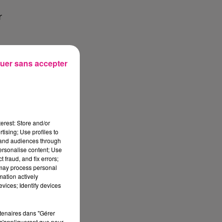
r
,
uer sans accepter
s
r
erest: Store and/or
tising; Use profiles to
,
tand audiences through
personalise content; Use
 fraud, and fix errors;
 may process personal
mation actively
vices; Identify devices
rtenaires dans "Gérer
s'appliqueront que pour