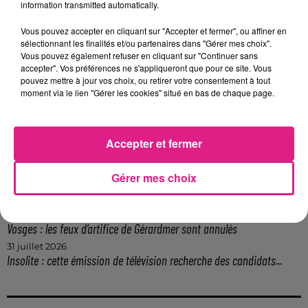
information transmitted automatically.
12h06
Vous pouvez accepter en cliquant sur "Accepter et fermer", ou affiner en
Metz : une distribution de lunette gratuite pour voir l’éclipse
sélectionnant les finalités et/ou partenaires dans "Gérer mes choix".
Vous pouvez également refuser en cliquant sur "Continuer sans
5 août 2026
accepter". Vos préférences ne s'appliqueront que pour ce site. Vous
Casting de Woof : l'Euro-Métropole de Metz part à la recherche de...
pouvez mettre à jour vos choix, ou retirer votre consentement à tout
4 août 2026
moment via le lien "Gérer les cookies" situé en bas de chaque page.
Officiel : Gauthier Hein quitte le FC Metz pour l'OGC Nice
4 août 2026
Officiel : le lac de Madine reporte son feu d’artifice
Accepter et fermer
4 août 2026
Eclipse Solaire du 12 août : où voir ce phénomène en Lorraine ?
Gérer mes choix
31 juillet 2026
Chalets de Noël solidaires : la ville de Metz lance un appel à...
31 juillet 2026
Vosges : les feux d’artifice de Gérardmer sont annulés
31 juillet 2026
Insolite : cette émission de télévision recherche des candidats...