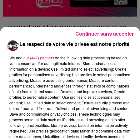
L’association « La vie en rose » organise ce
Continuer sans accepter
samedi 10 janvier un repas dansant au
Le respect de votre vie privée est notre priorité
centre Michel-Bertelle de Blénod les Pont à
Mousson.
We and
our (447) partners
do the following data processing based on
your consent and/or our legitimate interest: Store and/or access
Il y aura également une vente aux enchères
information on a device; Use limited data to select advertising; Create
au profit de la lutte contre le cancer.
profiles for personalised advertising; Use profiles to select personalised
advertising; Measure advertising performance; Measure content
performance; Understand audiences through statistics or combinations
Latifa Saïdi : trésorière adjointe de l'asso. La vie en
of data from different sources; Develop and improve services; Create
profiles to personalise content; Use profiles to select personalised
Rose 54.
content; Use limited data to select content; Ensure security, prevent and
detect fraud, and fix errors; Deliver and present advertising and content;
Save and communicate privacy choices. These technologies may
process personal data such as IP address and browsing data to offer
following functionalities: Identify devices based on information actively
Crédit :
D!RECT FM
requested; Use precise geolocation data; Match and combine data from
FIL ACTUS
other data sources; Link different devices; Identify devices based on