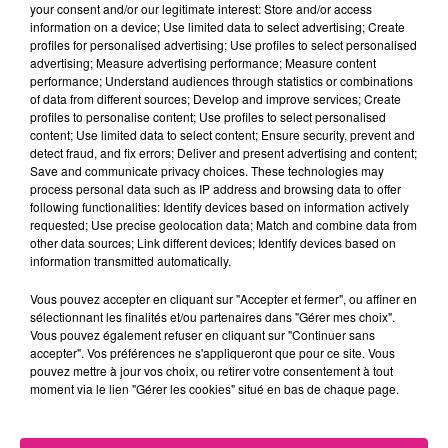
your consent and/or our legitimate interest: Store and/or access
décoration sera remis par la Ville à tous les
information on a device; Use limited data to select advertising; Create
profiles for personalised advertising; Use profiles to select personalised
participants.
advertising; Measure advertising performance; Measure content
performance; Understand audiences through statistics or combinations
- Les vitrines devront être décorées pendant
of data from different sources; Develop and improve services; Create
toute la durée du village italien BellissiMetz,
profiles to personalise content; Use profiles to select personalised
content; Use limited data to select content; Ensure security, prevent and
du 23 au 27 avril 2025.
detect fraud, and fix errors; Deliver and present advertising and content;
Save and communicate privacy choices. These technologies may
- Formulaire d’inscription disponible sur le
process personal data such as IP address and browsing data to offer
following functionalities: Identify devices based on information actively
site de la Ville de Metz :
metz.fr - Concours de
requested; Use precise geolocation data; Match and combine data from
vitrines « à l'italienne »
!
other data sources; Link different devices; Identify devices based on
information transmitted automatically.
Vous pouvez accepter en cliquant sur "Accepter et fermer", ou affiner en
Les 3 vitrines gagnantes seront annoncées
sélectionnant les finalités et/ou partenaires dans "Gérer mes choix".
Vous pouvez également refuser en cliquant sur "Continuer sans
lors de l’inauguration du village italien
accepter". Vos préférences ne s'appliqueront que pour ce site. Vous
BellissiMetz le 23 avril 2025. Des
cadeaux
pouvez mettre à jour vos choix, ou retirer votre consentement à tout
moment via le lien "Gérer les cookies" situé en bas de chaque page.
seront remis aux gagnants : panier
gourmand ou sélection d’objets artisanaux