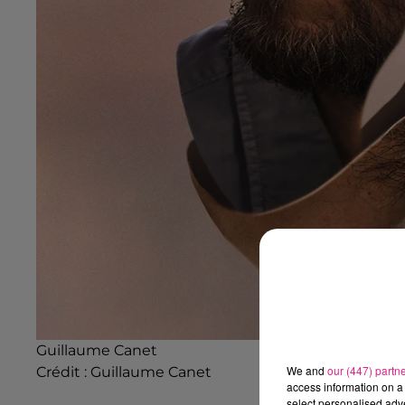
Guillaume Canet
We and
our (447) partn
Crédit :
Guillaume Canet
access information on a 
select personalised ad