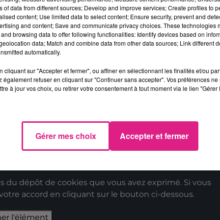
e Canet. L’acteur/réalisateur sera au
Kinépolis 
ns of data from different sources; Develop and improve services; Create profiles to 
alised content; Use limited data to select content; Ensure security, prevent and detect
ur l’avant-première de son film « Lui ». Un long
ertising and content; Save and communicate privacy choices. These technologies
ginie Efira, Matthieu Kassovitz et Laetitia Cast
and browsing data to offer following functionalities: Identify devices based on infor
eolocation data; Match and combine data from other data sources; Link different de
 vient de quitter femme et enfants, pense trouv
nsmitted automatically.
laise, sur une île bretonne déserte. Dans ce lieu
cliquant sur "Accepter et fermer", ou affiner en sélectionnant les finalités et/ou pa
no désaccordé et des visiteurs bien décidés à ne
 également refuser en cliquant sur "Continuer sans accepter". Vos préférences ne 
tre à jour vos choix, ou retirer votre consentement à tout moment via le lien "Gérer 
enne de
D!RECT FM
et quand le « Top » sera
Gérer mes choix
Accepter et fermer
 du dépôt de cookies que vous avez exprimé. Si vous
 votre accord en cliquant sur le bouton ci-dessous.
her l'élément