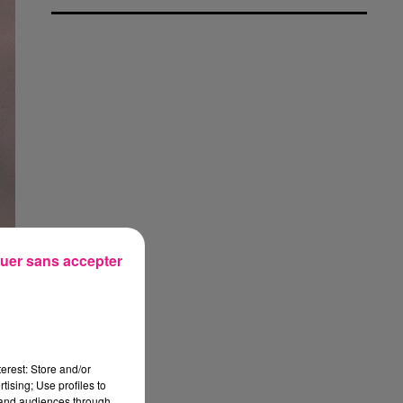
uer sans accepter
erest: Store and/or
tising; Use profiles to
tand audiences through