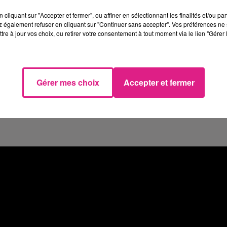
es ne pouvant s’y déplacer peuvent déposer leur
cliquant sur "Accepter et fermer", ou affiner en sélectionnant les finalités et/ou pa
uver sur le site Internet de l’association et de la
 également refuser en cliquant sur "Continuer sans accepter". Vos préférences ne 
t le 12 novembre de 8h à 12h.
tre à jour vos choix, ou retirer votre consentement à tout moment via le lien "Gérer 
Président de l’Eurométropole de Metz, déposera
 12 novembre à 11h30 place Jeanne d’Arc.
Gérer mes choix
Accepter et fermer
ar la Jehanne
(2 bis place Jeanne d’Arc), dans l
sse que Marie et Mathias affectionnaient