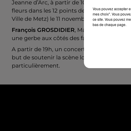
Jeanne d’Arc, à partir de 10h. Les personn
Vous pouvez accepter en 
fleurs dans les 12 points de collecte (à retro
mes choix". Vous pouvez
Ville de Metz) le 11 novembre de 14h à 18h e
ce site. Vous pouvez met
bas de chaque page.
François GROSDIDIER
, Maire de Metz et 
une gerbe aux côtés des familles le samedi
A partir de 19h, un concert sera donné au
b
but de soutenir la scène locale et la jeune
particulièrement.