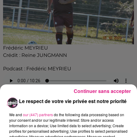
Frédéric MEYRIEU
Crédit :
Reine JUNGMANN
Podcast : Frédéric MEYRIEU
Continuer sans accepter
Podcast : Frédéric MEYRIEU
Le respect de votre vie privée est notre priorité
Crédit :
Podcast : Frédéric MEYRIEU
FIL ACTUS
We and
our (447) partners
do the following data processing based on
your consent and/or our legitimate interest: Store and/or access
information on a device; Use limited data to select advertising; Create
7 août 2026
profiles for personalised advertising; Use profiles to select personalised
Lorraine : une journée pas comme les autres au Parc animalier de...
advertising; Measure advertising performance; Measure content