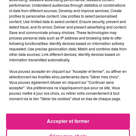
6 août 2026
performance; Understand audiences through statistics or combinations
Metz : une distribution de lunette gratuite pour voir l’éclipse
of data from different sources; Develop and improve services; Create
profiles to personalise content; Use profiles to select personalised
5 août 2026
content; Use limited data to select content; Ensure security, prevent and
Casting de Woof : l'Euro-Métropole de Metz part à la recherche de...
detect fraud, and fix errors; Deliver and present advertising and content;
Save and communicate privacy choices. These technologies may
4 août 2026
Officiel : Gauthier Hein quitte le FC Metz pour l'OGC Nice
process personal data such as IP address and browsing data to offer
following functionalities: Identify devices based on information actively
4 août 2026
requested; Use precise geolocation data; Match and combine data from
Officiel : le lac de Madine reporte son feu d’artifice
other data sources; Link different devices; Identify devices based on
information transmitted automatically.
4 août 2026
Eclipse Solaire du 12 août : où voir ce phénomène en Lorraine ?
Vous pouvez accepter en cliquant sur "Accepter et fermer", ou affiner en
31 juillet 2026
sélectionnant les finalités et/ou partenaires dans "Gérer mes choix".
Chalets de Noël solidaires : la ville de Metz lance un appel à...
Vous pouvez également refuser en cliquant sur "Continuer sans
accepter". Vos préférences ne s'appliqueront que pour ce site. Vous
31 juillet 2026
pouvez mettre à jour vos choix, ou retirer votre consentement à tout
Vosges : les feux d’artifice de Gérardmer sont annulés
moment via le lien "Gérer les cookies" situé en bas de chaque page.
Accepter et fermer