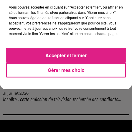
Metz : une distribution de lunette gratuite pour voir l’éclipse
Vous pouvez accepter en cliquant sur "Accepter et fermer", ou affiner en
5 août 2026
sélectionnant les finalités et/ou partenaires dans "Gérer mes choix".
Casting de Woof : l'Euro-Métropole de Metz part à la recherche de...
Vous pouvez également refuser en cliquant sur "Continuer sans
accepter". Vos préférences ne s'appliqueront que pour ce site. Vous
4 août 2026
pouvez mettre à jour vos choix, ou retirer votre consentement à tout
Officiel : Gauthier Hein quitte le FC Metz pour l'OGC Nice
moment via le lien "Gérer les cookies" situé en bas de chaque page.
4 août 2026
Officiel : le lac de Madine reporte son feu d’artifice
4 août 2026
Accepter et fermer
Eclipse Solaire du 12 août : où voir ce phénomène en Lorraine ?
31 juillet 2026
Gérer mes choix
Chalets de Noël solidaires : la ville de Metz lance un appel à...
31 juillet 2026
Vosges : les feux d’artifice de Gérardmer sont annulés
31 juillet 2026
Insolite : cette émission de télévision recherche des candidats...