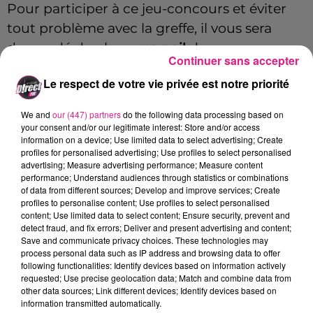
Pour participer à ce jeu-concours et éviter
tout problème avec la greffe, il vous sera
demandé de placer
un poil
dans une
Continuer sans accepter
enveloppe pour analyse.
Le respect de votre vie privée est notre priorité
Une démarche un peu… tirée par les
cheveux, mais indispensable au bon
We and
our (447) partners
do the following data processing based on
your consent and/or our legitimate interest: Store and/or access
déroulement du
voyage
.
information on a device; Use limited data to select advertising; Create
profiles for personalised advertising; Use profiles to select personalised
Et pour rendre le séjour encore plus sympa,
advertising; Measure advertising performance; Measure content
performance; Understand audiences through statistics or combinations
nous déciderons de la future couleur de vos
of data from different sources; Develop and improve services; Create
cheveux à travers un
blind test
spécial «
profiles to personalise content; Use profiles to select personalised
content; Use limited data to select content; Ensure security, prevent and
salon de coiffure ».
detect fraud, and fix errors; Deliver and present advertising and content;
Save and communicate privacy choices. These technologies may
Bonne chance à touffe.
process personal data such as IP address and browsing data to offer
following functionalities: Identify devices based on information actively
FIL ACTUS
requested; Use precise geolocation data; Match and combine data from
other data sources; Link different devices; Identify devices based on
information transmitted automatically.
6 août 2026