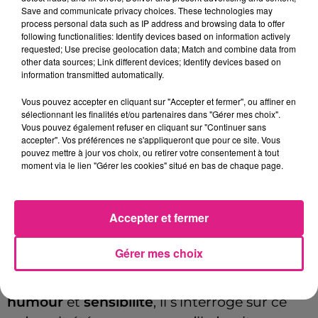
Save and communicate privacy choices. These technologies may
process personal data such as IP address and browsing data to offer
following functionalities: Identify devices based on information actively
Payant
requested; Use precise geolocation data; Match and combine data from
Tarif
35€-49€
other data sources; Link different devices; Identify devices based on
information transmitted automatically.
Vous pouvez accepter en cliquant sur "Accepter et fermer", ou affiner en
L’acteur et humoriste
Ahmed Sylla
sélectionnant les finalités et/ou partenaires dans "Gérer mes choix".
Vous pouvez également refuser en cliquant sur "Continuer sans
présentera son nouveau spectacle
Origami
accepter". Vos préférences ne s'appliqueront que pour ce site. Vous
pouvez mettre à jour vos choix, ou retirer votre consentement à tout
sur la scène des Arènes de Metz le jeudi
moment via le lien "Gérer les cookies" situé en bas de chaque page.
3 avril !
S’inspirant de l’art du pliage,
Origami
explore
Accepter et fermer
les chemins de vie façonnés par les choix, les
joies, les peines, les réussites et les échecs.
Gérer mes choix
Depuis plus de dix ans, Ahmed Sylla déploie
son talent pour faire
rire son public
. Avec
humour
et
sensibilité
, il s’interroge sur ce