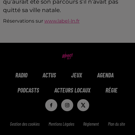
qu’aurait été son parcours s’il n’avait pas
quitté sa ville natale.
Réservations sur
www.label-ln.fr
RADIO
ACTUS
JEUX
AGENDA
PODCASTS
ACTEURS LOCAUX
RÉGIE
Gestion des cookies
Mentions Légales
Réglement
Plan du site