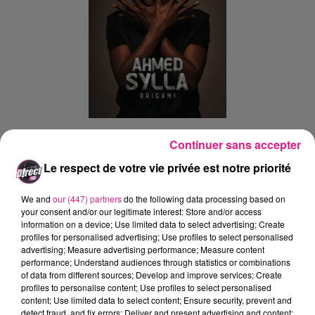
Continuer sans accepter
Ajouter à votre calendrier
Le respect de votre vie privée est notre priorité
We and
our (447) partners
do the following data processing based on
du
3 avril 2025 à 20h00
your consent and/or our legitimate interest: Store and/or access
Date
information on a device; Use limited data to select advertising; Create
au
3 avril 2025 à 21h30
profiles for personalised advertising; Use profiles to select personalised
advertising; Measure advertising performance; Measure content
performance; Understand audiences through statistics or combinations
of data from different sources; Develop and improve services; Create
Les Arènes
profiles to personalise content; Use profiles to select personalised
Lieu
content; Use limited data to select content; Ensure security, prevent and
57000
Metz
detect fraud, and fix errors; Deliver and present advertising and content;