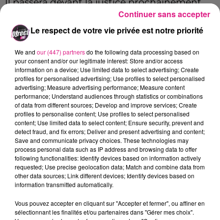
Il passera devant la justice prochainement.
Continuer sans accepter
Le respect de votre vie privée est notre priorité
Cet élément est masqué compte-tenu du refus
du dépôt de cookies que vous avez exprimé. Si
We and
our (447) partners
do the following data processing based on
your consent and/or our legitimate interest: Store and/or access
vous souhaitez l'afficher, merci de nous donner
information on a device; Use limited data to select advertising; Create
votre accord en cliquant sur le bouton ci-
profiles for personalised advertising; Use profiles to select personalised
dessous.
advertising; Measure advertising performance; Measure content
performance; Understand audiences through statistics or combinations
of data from different sources; Develop and improve services; Create
Afficher l'élément
profiles to personalise content; Use profiles to select personalised
content; Use limited data to select content; Ensure security, prevent and
FIL ACTUS
detect fraud, and fix errors; Deliver and present advertising and content;
Save and communicate privacy choices. These technologies may
process personal data such as IP address and browsing data to offer
following functionalities: Identify devices based on information actively
12h06
requested; Use precise geolocation data; Match and combine data from
Metz : une distribution de lunette gratuite pour voir l’éclipse
other data sources; Link different devices; Identify devices based on
5 août 2026
information transmitted automatically.
Casting de Woof : l'Euro-Métropole de Metz part à la recherche de...
Vous pouvez accepter en cliquant sur "Accepter et fermer", ou affiner en
4 août 2026
sélectionnant les finalités et/ou partenaires dans "Gérer mes choix".
Officiel : Gauthier Hein quitte le FC Metz pour l'OGC Nice