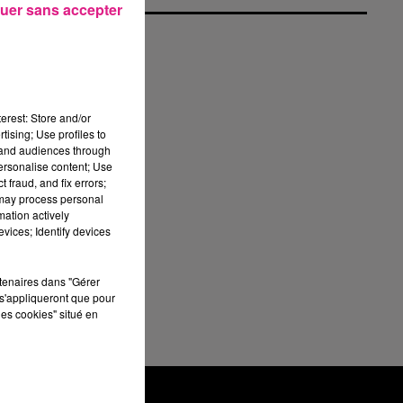
uer sans accepter
erest: Store and/or
tising; Use profiles to
tand audiences through
i
personalise content; Use
 fraud, and fix errors;
 may process personal
mation actively
 à
vices; Identify devices
rtenaires dans "Gérer
s'appliqueront que pour
les cookies" situé en