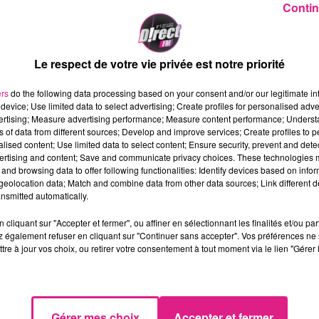
Contin
Le respect de votre vie privée est notre priorité
’A31 à la hauteur de
Moulins-Lès-Metz
depuis ce
ers
do the following data processing based on your consent and/or our legitimate int
device; Use limited data to select advertising; Create profiles for personalised adver
vertising; Measure advertising performance; Measure content performance; Unders
 le
vendredi 17 janvier
, pour reprendre du lund
ns of data from different sources; Develop and improve services; Create profiles to 
alised content; Use limited data to select content; Ensure security, prevent and detect
ertising and content; Save and communicate privacy choices. These technologies
and browsing data to offer following functionalities: Identify devices based on infor
 et 15h, avec la fermeture de la bretelle d’accès
eolocation data; Match and combine data from other data sources; Link different de
 > Nancy
.
nsmitted automatically.
n Interdépartementale des Routes Est
, placée
cliquant sur "Accepter et fermer", ou affiner en sélectionnant les finalités et/ou pa
 également refuser en cliquant sur "Continuer sans accepter". Vos préférences ne 
epuis le 1er janvier 2025.
tre à jour vos choix, ou retirer votre consentement à tout moment via le lien "Gérer 
Gérer mes choix
Accepter et fermer