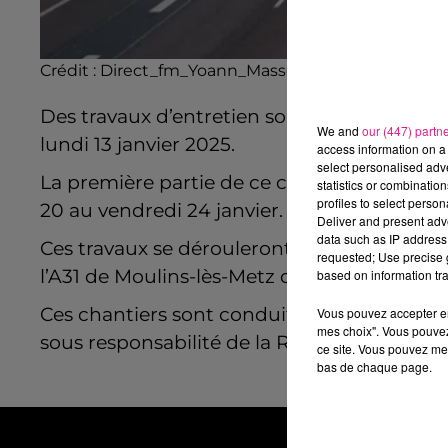
Crédit :
Direct_fm_Yoann_Masson
Des travaux d’entretien sont en cours sur l
We and
our (447) partn
lundi 13 janvier 2025.
access information on a 
select personalised ad
La première partie de ce chantier s’arrêtera
statistics or combinatio
profiles to select person
20 au vendredi 24 janvier.
Deliver and present adv
data such as IP address 
Ces travaux se dérouleront de jour, entre 9h
requested; Use precise g
l’A31 de Moulins-lès-Metz dans le sens
Metz
based on information tra
Ces chantiers sont conduits par la
Directio
Vous pouvez accepter en 
mes choix". Vous pouvez
sous responsabilité de la Région Grand Est d
ce site. Vous pouvez met
bas de chaque page.