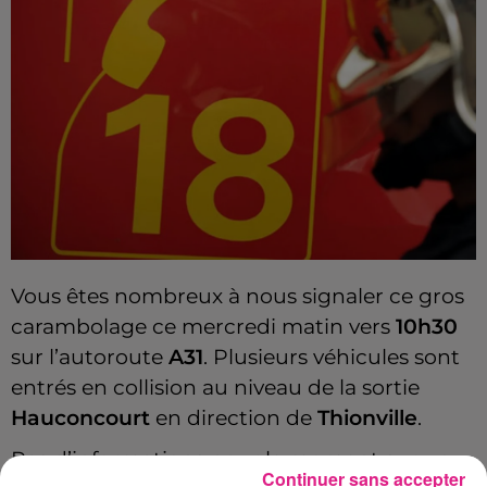
Vous êtes nombreux à nous signaler ce gros
carambolage ce mercredi matin vers
10h30
sur l’autoroute
A31
. Plusieurs véhicules sont
entrés en collision au niveau de la sortie
Hauconcourt
en direction de
Thionville
.
Pas d’informations pour le moment sur un
Continuer sans accepter