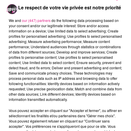
possible retour à la normale dans ce secteur
Le respect de votre vie privée est notre priorité
avant la fin de la matinée.
Plus d’informations lors des prochains points
We and
our (447) partners
do the following data processing based on
your consent and/or our legitimate interest: Store and/or access
info trafic
sur notre antenne.
information on a device; Use limited data to select advertising; Create
profiles for personalised advertising; Use profiles to select personalised
Merci à Marie Claude, Benoit et Maxime pour
advertising; Measure advertising performance; Measure content
performance; Understand audiences through statistics or combinations
leurs informations au
03-87-66-20-20
of data from different sources; Develop and improve services; Create
FIL ACTUS
profiles to personalise content; Use profiles to select personalised
content; Use limited data to select content; Ensure security, prevent and
detect fraud, and fix errors; Deliver and present advertising and content;
Save and communicate privacy choices. These technologies may
7 août 2026
process personal data such as IP address and browsing data to offer
Lorraine : une journée pas comme les autres au Parc animalier de...
following functionalities: Identify devices based on information actively
6 août 2026
requested; Use precise geolocation data; Match and combine data from
Metz : une distribution de lunette gratuite pour voir l’éclipse
other data sources; Link different devices; Identify devices based on
information transmitted automatically.
5 août 2026
Casting de Woof : l'Euro-Métropole de Metz part à la recherche de...
Vous pouvez accepter en cliquant sur "Accepter et fermer", ou affiner en
4 août 2026
sélectionnant les finalités et/ou partenaires dans "Gérer mes choix".
Officiel : Gauthier Hein quitte le FC Metz pour l'OGC Nice
Vous pouvez également refuser en cliquant sur "Continuer sans
accepter". Vos préférences ne s'appliqueront que pour ce site. Vous
4 août 2026