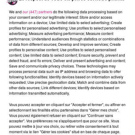
We and
our (447) partners
do the following data processing based on
your consent and/or our legitimate interest: Store and/or access
information on a device; Use limited data to select advertising; Create
Adresse
profiles for personalised advertising; Use profiles to select personalised
advertising; Measure advertising performance; Measure content
performance; Understand audiences through statistics or combinations
of data from different sources; Develop and improve services; Create
profiles to personalise content; Use profiles to select personalised
content; Use limited data to select content; Ensure security, prevent and
Téléphone
*
detect fraud, and fix errors; Deliver and present advertising and content;
Save and communicate privacy choices. These technologies may
process personal data such as IP address and browsing data to offer
following functionalities: Identify devices based on information actively
requested; Use precise geolocation data; Match and combine data from
other data sources; Link different devices; Identify devices based on
information transmitted automatically.
Souhaitez-vous recevoir notre actualité ainsi que
celle de nos partenaires ?
Vous pouvez accepter en cliquant sur "Accepter et fermer", ou affiner en
sélectionnant les finalités et/ou partenaires dans "Gérer mes choix".
Oui
Vous pouvez également refuser en cliquant sur "Continuer sans
Non
accepter". Vos préférences ne s'appliqueront que pour ce site. Vous
pouvez mettre à jour vos choix, ou retirer votre consentement à tout
moment via le lien "Gérer les cookies" situé en bas de chaque page.