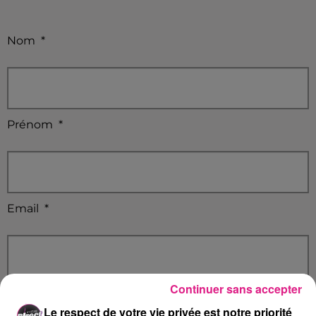
Nom
*
Prénom
*
Email
*
Continuer sans accepter
Ville
*
Le respect de votre vie privée est notre priorité