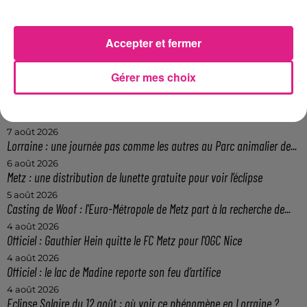
Participer au jeu
Accepter et fermer
Gérer mes choix
FIL ACTUS
7 août 2026
Lorraine : une journée pas comme les autres au Parc animalier de...
6 août 2026
Metz : une distribution de lunette gratuite pour voir l’éclipse
5 août 2026
Casting de Woof : l'Euro-Métropole de Metz part à la recherche de...
4 août 2026
Officiel : Gauthier Hein quitte le FC Metz pour l'OGC Nice
4 août 2026
Officiel : le lac de Madine reporte son feu d’artifice
4 août 2026
Eclipse Solaire du 12 août : où voir ce phénomène en Lorraine ?