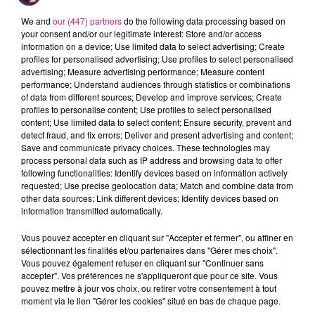
et Contact
s'associent pour booster votre pouvoir
We and
our (447) partners
do the following data processing based on
d'achat. Cette semaine, tentez de remporter une
your consent and/or our legitimate interest: Store and/or access
carte cadeau de 100€
valable dans vos magasins de
information on a device; Use limited data to select advertising; Create
profiles for personalised advertising; Use profiles to select personalised
Moselle participants !
advertising; Measure advertising performance; Measure content
performance; Understand audiences through statistics or combinations
COMMENT JOUER ?
of data from different sources; Develop and improve services; Create
profiles to personalise content; Use profiles to select personalised
C'est simple, rapide et gratuit :
content; Use limited data to select content; Ensure security, prevent and
detect fraud, and fix errors; Deliver and present advertising and content;
Estimez
le prix exact du panier présenté ci-
Save and communicate privacy choices. These technologies may
dessous.
process personal data such as IP address and browsing data to offer
following functionalities: Identify devices based on information actively
Remplissez
le formulaire en bas de page.
requested; Use precise geolocation data; Match and combine data from
other data sources; Link different devices; Identify devices based on
Surveillez votre téléphone vendredi entre 12-
information transmitted automatically.
14h !
Vous pouvez accepter en cliquant sur "Accepter et fermer", ou affiner en
sélectionnant les finalités et/ou partenaires dans "Gérer mes choix".
Vous pouvez également refuser en cliquant sur "Continuer sans
accepter". Vos préférences ne s'appliqueront que pour ce site. Vous
pouvez mettre à jour vos choix, ou retirer votre consentement à tout
moment via le lien "Gérer les cookies" situé en bas de chaque page.