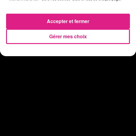
Eclipse Solaire du 12 août : où voir ce phénomène en Lorraine ?
31 juillet 2026
Chalets de Noël solidaires : la ville de Metz lance un appel à...
Accepter et fermer
31 juillet 2026
Vosges : les feux d’artifice de Gérardmer sont annulés
Gérer mes choix