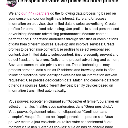
Le respect de votre vie privée est notre priorité
monstrueuses sorties des ténèbres.
We and
our (447) partners
do the following data processing based on
Tentez de gagner votre chance pour vivre le
your consent and/or our legitimate interest: Store and/or access
information on a device; Use limited data to select advertising; Create
grand frisson entre 6h et 9h30 dans le
Wake
profiles for personalised advertising; Use profiles to select personalised
Up des Lorrains
.
advertising; Measure advertising performance; Measure content
performance; Understand audiences through statistics or combinations
FIL ACTUS
of data from different sources; Develop and improve services; Create
profiles to personalise content; Use profiles to select personalised
content; Use limited data to select content; Ensure security, prevent and
9h19
detect fraud, and fix errors; Deliver and present advertising and content;
Lorraine : une journée pas comme les autres au Parc animalier de...
Save and communicate privacy choices. These technologies may
process personal data such as IP address and browsing data to offer
6 août 2026
following functionalities: Identify devices based on information actively
Metz : une distribution de lunette gratuite pour voir l’éclipse
requested; Use precise geolocation data; Match and combine data from
other data sources; Link different devices; Identify devices based on
5 août 2026
information transmitted automatically.
Casting de Woof : l'Euro-Métropole de Metz part à la recherche de...
4 août 2026
Vous pouvez accepter en cliquant sur "Accepter et fermer", ou affiner en
Officiel : Gauthier Hein quitte le FC Metz pour l'OGC Nice
sélectionnant les finalités et/ou partenaires dans "Gérer mes choix".
Vous pouvez également refuser en cliquant sur "Continuer sans
4 août 2026
accepter". Vos préférences ne s'appliqueront que pour ce site. Vous
Officiel : le lac de Madine reporte son feu d’artifice
pouvez mettre à jour vos choix, ou retirer votre consentement à tout
4 août 2026
moment via le lien "Gérer les cookies" situé en bas de chaque page.