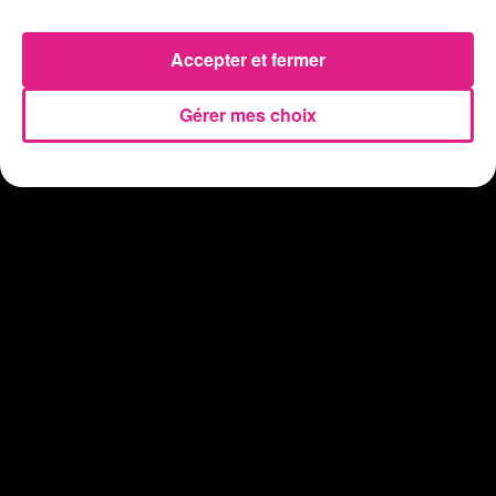
31 juillet 2026
Chalets de Noël solidaires : la ville de Metz lance un appel à...
31 juillet 2026
Accepter et fermer
Vosges : les feux d’artifice de Gérardmer sont annulés
Gérer mes choix