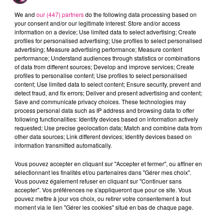
heure à tuer » dans le Wake Up des Lorrains
We and
our (447) partners
do the following data processing based on
entre 6h et 9h30.
your consent and/or our legitimate interest: Store and/or access
information on a device; Use limited data to select advertising; Create
profiles for personalised advertising; Use profiles to select personalised
advertising; Measure advertising performance; Measure content
FIL ACTUS
performance; Understand audiences through statistics or combinations
of data from different sources; Develop and improve services; Create
profiles to personalise content; Use profiles to select personalised
content; Use limited data to select content; Ensure security, prevent and
7 août 2026
detect fraud, and fix errors; Deliver and present advertising and content;
Lorraine : une journée pas comme les autres au Parc animalier de...
Save and communicate privacy choices. These technologies may
6 août 2026
process personal data such as IP address and browsing data to offer
Metz : une distribution de lunette gratuite pour voir l’éclipse
following functionalities: Identify devices based on information actively
requested; Use precise geolocation data; Match and combine data from
5 août 2026
other data sources; Link different devices; Identify devices based on
Casting de Woof : l'Euro-Métropole de Metz part à la recherche de...
information transmitted automatically.
4 août 2026
Officiel : Gauthier Hein quitte le FC Metz pour l'OGC Nice
Vous pouvez accepter en cliquant sur "Accepter et fermer", ou affiner en
sélectionnant les finalités et/ou partenaires dans "Gérer mes choix".
4 août 2026
Vous pouvez également refuser en cliquant sur "Continuer sans
Officiel : le lac de Madine reporte son feu d’artifice
accepter". Vos préférences ne s'appliqueront que pour ce site. Vous
4 août 2026
pouvez mettre à jour vos choix, ou retirer votre consentement à tout
Eclipse Solaire du 12 août : où voir ce phénomène en Lorraine ?
moment via le lien "Gérer les cookies" situé en bas de chaque page.