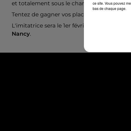
et totalement sous le charme….
ce site. Vous pouvez met
bas de chaque page.
Tentez de gagner vos places du lundi au v
L'imitatrice sera le 1er février au
Galaxie d'
Nancy
.