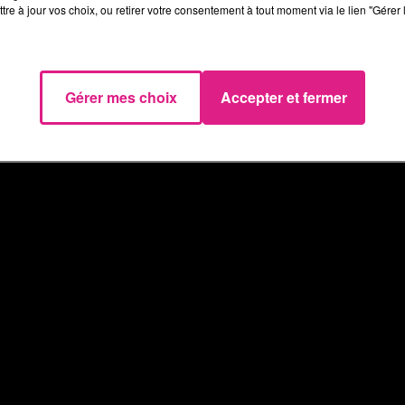
tre à jour vos choix, ou retirer votre consentement à tout moment via le lien "Gérer 
endredi dans le
Wake Up
sur
D!RECT FM
.
Amnéville
et le 16 avril prochain au
Zénith de
Gérer mes choix
Accepter et fermer