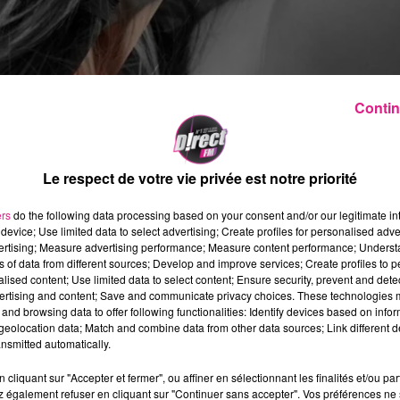
Contin
Tour
et des nouvelles voix : Clara Luciani, Angèle
anet parmi d’autres surprises…
 offre à son public des chorégraphies
Le respect de votre vie privée est notre priorité
s grands concerts. Elle incarne à elle toute
ent, et restitue leur timbre, leur gestuelle et
ers
do the following data processing based on your consent and/or our legitimate int
device; Use limited data to select advertising; Create profiles for personalised adver
vertising; Measure advertising performance; Measure content performance; Unders
ns of data from different sources; Develop and improve services; Create profiles to 
exy, Véronic DiCaire surprend, entre ambiance
alised content; Use limited data to select content; Ensure security, prevent and detect
ertising and content; Save and communicate privacy choices. These technologies
Josée Fortier, elle ne se contente pas d’enchaîne
and browsing data to offer following functionalities: Identify devices based on infor
 plus profond. Derrière l’humour, l’émotion n’es
eolocation data; Match and combine data from other data sources; Link different de
nsmitted automatically.
cliquant sur "Accepter et fermer", ou affiner en sélectionnant les finalités et/ou pa
issement haut en couleur dont on ressort bluff
 également refuser en cliquant sur "Continuer sans accepter". Vos préférences ne 