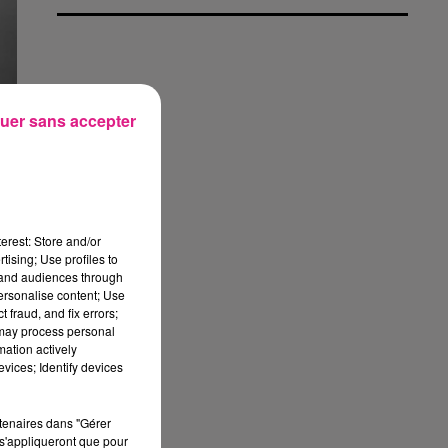
uer sans accepter
,
erest: Store and/or
tising; Use profiles to
tand audiences through
personalise content; Use
 fraud, and fix errors;
 may process personal
r
mation actively
t
vices; Identify devices
rtenaires dans "Gérer
é
s'appliqueront que pour