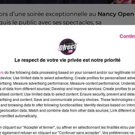
rs d’une soirée exceptionnelle au
Nancy Open
uis le public avec ses spectacles, sa
vision et le triomphe du film «
Un p’tit truc en
Contin
office français des 10 dernières années avec plu
les humoristes les plus talentueux de sa
Le respect de votre vie privée est notre priorité
itations et ses improvisations, il vous embarqu
ers
do the following data processing based on your consent and/or our legitimate int
 occasion de rire. Ne manquez pas ce rendez-
device; Use limited data to select advertising; Create profiles for personalised adver
vertising; Measure advertising performance; Measure content performance; Unders
in Air du
Zénith de Nancy
pour une soirée de
ns of data from different sources; Develop and improve services; Create profiles to 
ec le public ! « Dans ce nouveau spectacle, ARTU
alised content; Use limited data to select content; Ensure security, prevent and detect
ertising and content; Save and communicate privacy choices. These technologies
a aucune ! »
and browsing data to offer following functionalities: Identify devices based on infor
eolocation data; Match and combine data from other data sources; Link different de
riand
et
Yoann Masson
dans le Wake Up des
nsmitted automatically.
cliquant sur "Accepter et fermer", ou affiner en sélectionnant les finalités et/ou pa
 également refuser en cliquant sur "Continuer sans accepter". Vos préférences ne 