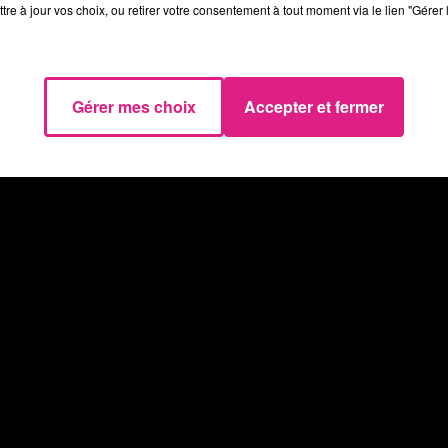
tre à jour vos choix, ou retirer votre consentement à tout moment via le lien "Gérer 
 du dépôt de cookies que vous avez exprimé. Si vous
 votre accord en cliquant sur le bouton ci-dessous.
her l'élément
Gérer mes choix
Accepter et fermer