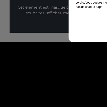
ce site. Vous pouvez met
bas de chaque page.
Cet élément est masqué compte-tenu du refus
souhaitez l'afficher, merci de nous donner
Affic