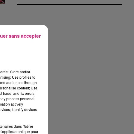
uer sans accepter
s
e
erest: Store and/or
tising; Use profiles to
tand audiences through
personalise content; Use
S
 fraud, and fix errors;
 may process personal
mation actively
vices; Identify devices
rtenaires dans "Gérer
s'appliqueront que pour