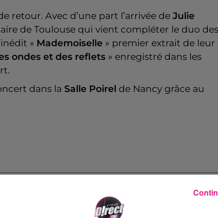
de retour. Avec d’une part l’arrivée de
Julie
naire de Toulouse qui vient compléter le duo de
 inédit «
Mademoiselle
» premier extrait de leur
es ondes et des reflets
» enregistré dans les
rt.
oncert dans la
Salle Poirel
de Nancy grâce au
Contin