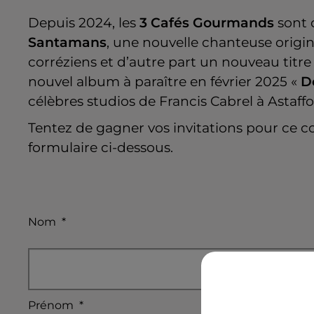
Depuis 2024, les
3 Cafés Gourmands
sont 
Santamans
, une nouvelle chanteuse origi
corréziens et d’autre part un nouveau titre
nouvel album à paraître en février 2025 «
D
célèbres studios de Francis Cabrel à Astaffo
Tentez de gagner vos invitations pour ce c
formulaire ci-dessous.
Nom
*
Prénom
*