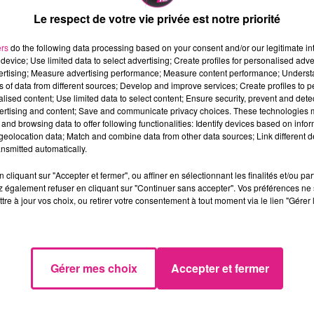
Le respect de votre vie privée est notre priorité
ers
do the following data processing based on your consent and/or our legitimate int
device; Use limited data to select advertising; Create profiles for personalised adver
vertising; Measure advertising performance; Measure content performance; Unders
ns of data from different sources; Develop and improve services; Create profiles to 
alised content; Use limited data to select content; Ensure security, prevent and detect
ertising and content; Save and communicate privacy choices. These technologies
and browsing data to offer following functionalities: Identify devices based on infor
eolocation data; Match and combine data from other data sources; Link different de
nsmitted automatically.
cliquant sur "Accepter et fermer", ou affiner en sélectionnant les finalités et/ou pa
 également refuser en cliquant sur "Continuer sans accepter". Vos préférences ne 
tre à jour vos choix, ou retirer votre consentement à tout moment via le lien "Gérer 
Gérer mes choix
Accepter et fermer