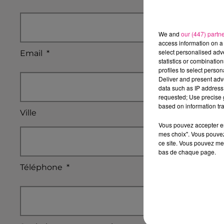
We and
our (447) partn
access information on a 
select personalised ad
Email
*
statistics or combinatio
profiles to select person
Deliver and present adv
data such as IP address 
requested; Use precise g
based on information tra
Ville
Vous pouvez accepter en 
mes choix". Vous pouvez
ce site. Vous pouvez met
bas de chaque page.
Téléphone
*