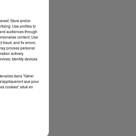
erest: Store and/or
tising; Use profiles to
tand audiences through
personalise content; Use
 fraud, and fix errors;
 may process personal
mation actively
vices; Identify devices
rtenaires dans "Gérer
s'appliqueront que pour
les cookies" situé en