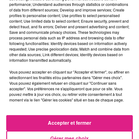
performance; Understand audiences through statistics or combinations
en 2022, il faudra se rendre dans le
quartier
of data from different sources; Develop and improve services; Create
profiles to personalise content; Use profiles to select personalised
thermal
pour en prendre plein les yeux.
content; Use limited data to select content; Ensure security, prevent and
detect fraud, and fix errors; Deliver and present advertising and content;
Save and communicate privacy choices. These technologies may
process personal data such as IP address and browsing data to offer
following functionalities: Identify devices based on information actively
requested; Use precise geolocation data; Match and combine data from
Cet élément est masqué compte-tenu du refus
other data sources; Link different devices; Identify devices based on
du dépôt de cookies que vous avez exprimé. Si
information transmitted automatically.
vous souhaitez l'afficher, merci de nous donner
Vous pouvez accepter en cliquant sur "Accepter et fermer", ou affiner en
votre accord en cliquant sur le bouton ci-
sélectionnant les finalités et/ou partenaires dans "Gérer mes choix".
dessous.
Vous pouvez également refuser en cliquant sur "Continuer sans
accepter". Vos préférences ne s'appliqueront que pour ce site. Vous
pouvez mettre à jour vos choix, ou retirer votre consentement à tout
Afficher l'élément
moment via le lien "Gérer les cookies" situé en bas de chaque page.
FIL ACTUS
Accepter et fermer
7 août 2026
Lorraine : une journée pas comme les autres au Parc animalier de...
Gérer mes choix